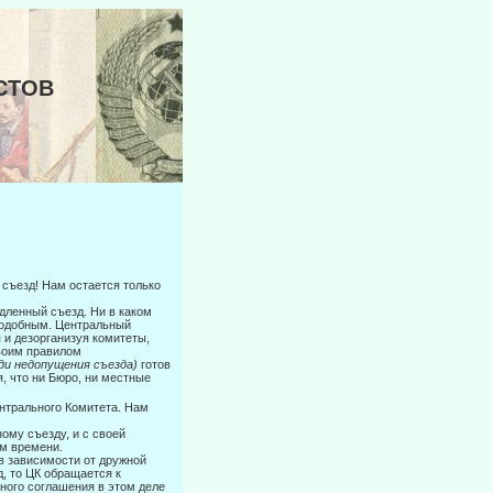
ИСТОВ
 съезд! Нам остается только
дленный съезд. Ни в каком
оподобным. Центральный
 и дезорганизуя комитеты,
своим правилом
ди недопущения съезда)
готов
, что ни Бюро, ни местные
ентрального Комитета. Нам
ному съезду, и с своей
ом времени.
 зависимо­сти от дружной
д, то ЦК обращается к
ного соглашения в этом деле