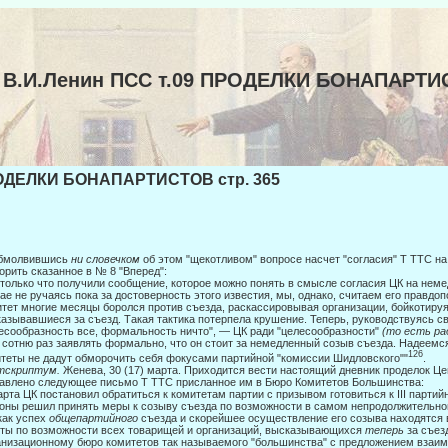
В.И.Ленин ПСС т.09 ПРОДЕЛКИ БОНАПАРТ
ДЕЛКИ БОНАПАРТИСТОВ стр. 365
обмолвившись
ни словечком
об этом "щекотливом" вопросе насчет "согласия" Τ TTC на
орить сказанное в № 8 "Вперед":
только что получили сообщение, которое можно понять в смысле согласия ЦК на неме
ае не ручаясь пока за достоверность этого известия, мы, однако, считаем его прав­д
тет многие месяцы боролся против съезда, раскассировывая организа­ции, бойкотируя
азывавшиеся за съезд. Такая тактика потерпела круше­ние. Теперь, руководствуясь 
есообразность все, формальность ничто", — ЦК ради "целесообразности"
(то есть ра
 сотню раз заявлять формально, что он стоит за немедленный созыв съезда. Надеемся
126
теты не дадут обморо­чить себя фокусами партийной "комиссии Шидловского""
.
тскриптум.
Женева, 30 (17) марта. Приходится вести настоящий дневник проде­лок Ц
авлено следующее письмо Τ TTC присланное им в Бюро Комитетов Большинства:
арта ЦК постановил обратиться к комитетам партии с призывом готовиться к III партий
оны решил принять меры к созыву съезда по возможности в самом непродолжи­тельн
как успех
общепартийного
съезда и скорейшее осуществление его созыва находятся в
ты по возможности всех товарищей и организаций, высказывающихся
теперь
за съез
низационному бюро комитетов так называемого "большинства" с пред­ложением взаим