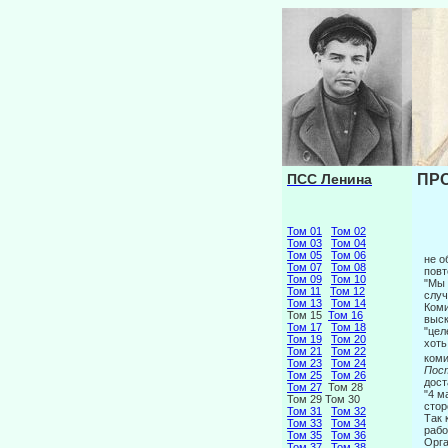
ПСС Ленина
ПРО
Том 01
Том 02
Том 03
Том 04
Том 05
Том 06
не 
Том 07
Том 08
повт
Том 09
Том 10
"Мы 
Том 11
Том 12
случ
Том 13
Том 14
Коми
Том 15
Том 16
выск
Том 17
Том 18
"цел
Том 19
Том 20
хоть
Том 21
Том 22
коми
Том 23
Том 24
Пос
Том 25
Том 26
дост
Том 27
Том 28
"4 м
Том 29 Том 30
стор
Том 31
Том 32
Так 
Том 33
Том 34
рабо
Том 35
Том 36
Орга
Том 37
Том 38