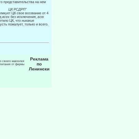
го представительства на нем
.
ЦК РСДРП"
ликует ЦК свое воззвание от 4
зд
всех
без исключения,
всю
етило ЦК, что
никакие
пусть пожалует, только и всего.
Реклама
из своего мавзолея
по
 питания от фирмы
Ленински