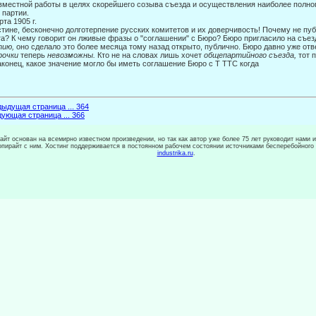
вместной работы в целях скорейшего созыва съезда и осуществления наиболее полно
й
партии.
6 марта 1905 г
тине, бесконечно долготерпение русских комитетов и их доверчивость! Почему не пуб
а? К чему говорит он лживые фразы о "со­глашении" с Бюро? Бюро пригласило на съе
тию,
оно сделало это более месяца тому назад открыто, публично. Бюро давно уже отв
рочки
теперь
невозможны.
Кто не на словах лишь хочет
общепартий­ного съезда,
тот 
аконец, какое значение могло бы иметь соглашение Бюро с Τ TTC когда
ыдущая страница ... 364
ующая страница ... 366
сайт основан на всемирно известном произведении, но так как автор уже более 75 лет руководит нами 
копирайт с ним. Хостинг поддерживается в постоянном рабочем состоянии источниками бесперебойного
industrika.ru
.