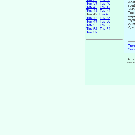
и со
Том 39
Том 40
все
Том 41
Том 42
Том 43
Том 44
Поис
Том 45
Том 46
март
Том 47
Том 48
пар
Том 49
Том 50
отс
Том 51
Том 52
И, н
Том 53
Том 54
Том 55
Пред
След
Этот 
то и 