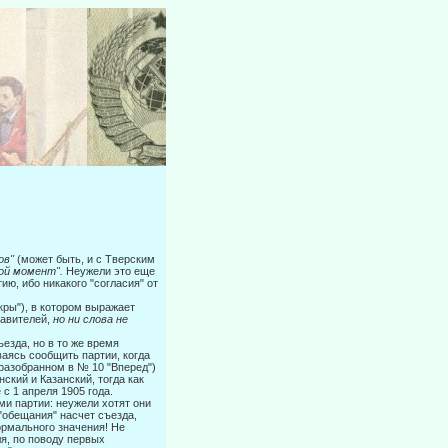
ов"
(может быть, и с Тверским
кой момент".
Неужели это еще
ию, ибо никакого "согласия" от
скры"), в котором выражает
тавителей,
но ни слова не
езда, но в то же время
аясь сообщить партии, когда
(разобранном в № 10 "Вперед")
ский и Казанский, тогда как
с 1 апреля 1905 года.
ми партии: неужели хотят они
"обещания" насчет съезда,
рмального значения! Не
ля, по поводу первых