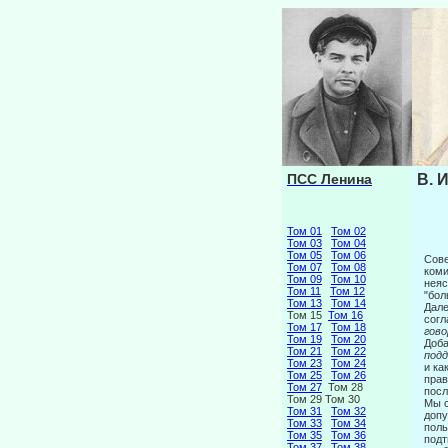
ПСС Ленина
В. 
Том 01
Том 02
Том 03
Том 04
Том 05
Том 06
Сове
Том 07
Том 08
коми
Том 09
Том 10
неяс
Том 11
Том 12
"бол
Том 13
Том 14
Дале
Том 15
Том 16
согл
Том 17
Том 18
гово
Том 19
Том 20
Доба
Том 21
Том 22
подд
Том 23
Том 24
и ка
Том 25
Том 26
прав
Том 27
Том 28
посл
Том 29 Том 30
Мы с
Том 31
Том 32
допу
Том 33
Том 34
поль
Том 35
Том 36
под
Том 37
Том 38