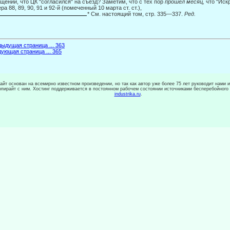
щений, что ЦК "согласился" на съезд? Заметим, что с тех пор
прошел месяц,
что "Иск
ра 88, 89, 90, 91 и 92-й (помеченный 10 марта ст. ст.),
* См. настоящий том, стр. 335—337.
Ред.
ыдущая страница ... 363
ующая страница ... 365
сайт основан на всемирно известном произведении, но так как автор уже более 75 лет руководит нами 
копирайт с ним. Хостинг поддерживается в постоянном рабочем состоянии источниками бесперебойного
industrika.ru
.