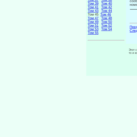
сооб
Том 39
Том 40
номе
Том 41
Том 42
Том 43
Том 44
Том 45
Том 46
Том 47
Том 48
Том 49
Том 50
Том 51
Том 52
Пред
Том 53
Том 54
След
Том 55
Этот 
то и 