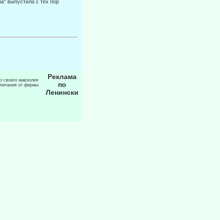
ра" выпустила с тех пор
Реклама
из своего мавзолея
по
 питания от фирмы
Ленински