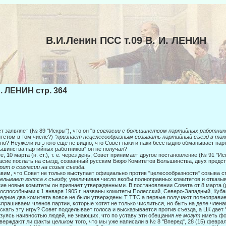
В.И.Ленин ПСС т.09 В. И. ЛЕНИН
И. ЛЕНИН стр. 364
т заявляет (№ 89 "Искры"), что он "в
согласии с большинством партийных ра­ботник
тетом в том числе?)
"признает нецелесооб­разным созывать партийный съезд в та
но? Неу­жели из этого еще не видно, что Совет паки и паки бесстыдно обманывает парт
ьшинства партийных работников" он не получал?
е, 10 марта (н. ст.), т. е. через день, Совет принимает другое постановление (№ 91 "И
асие послать на съезд, созванный русским Бюро Комитетов Большинства, двух предс
рит о согласии
на созыв съезда.
вим, что Совет не только выступает официально против "целесообразности" созыва съ
елывает голоса к съезду,
увеличивая число якобы полноправных комитетов и отказыв
кие новые комите­ты он признает утвержденными. В постановлении Совета от 8 марта 
оспособными к 1 января 1905 г. названы комитеты Полесский, Северо-Западный, Кубан
едние два комитета вовсе не были утверждены Τ TTC a первые получают полноправие 
прашиваем членов партии, которые хотят не только числиться, но быть на деле члена
скать эту игру? Совет подделывает голоса и высказывается против съезда, а ЦК дает 
зуясь наивно­стью людей, не знающих, что по уставу эти обещания
не могут
иметь фо
тверждают ли факты
целиком
того, что мы уже написали в № 8 "Впе­ред", 28 (15) февра