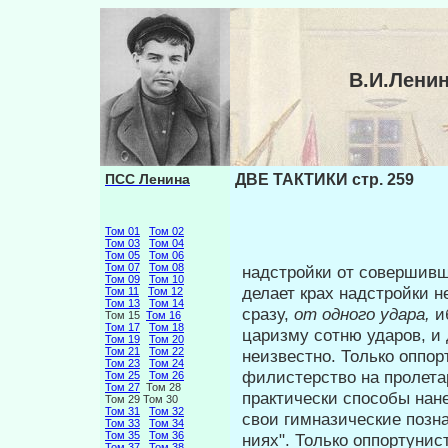
В.И.Лени
ПСС Ленина
ДВЕ ТАКТИКИ стр. 259
Том 01
Том 02
Том 03
Том 04
Том 05
Том 06
Том 07
Том 08
надстройки от совершивш
Том 09
Том 10
делает крах надстройки 
Том 11
Том 12
Том 13
Том 14
сразу,
от одного уда­
ра,
и
Том 15
Том 16
Том 17
Том 18
царизму сотню ударов, и 
Том 19
Том 20
Том 21
Том 22
неизвестно. Только оппо
Том 23
Том 24
филистерство на пролетар
Том 25
Том 26
Том 27
Том 28
практически способы нане
Том 29 Том 30
Том 31
Том 32
свои гимназические позн
Том 33
Том 34
Том 35
Том 36
ниях". Только оппортунис
Том 37
Том 38