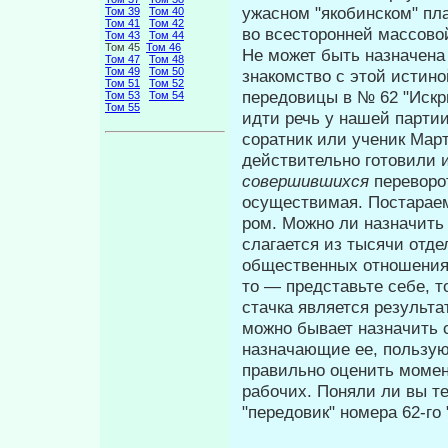
ужасном "якобинском" пла
Том 39
Том 40
Том 41
Том 42
во всесторонней массово
Том 43
Том 44
Том 45
Том 46
Не может быть назначена
Том 47
Том 48
Том 49
Том 50
знакомство с этой истино
Том 51
Том 52
передовицы в № 62 "Искры
Том 53
Том 54
Том 55
идти речь у нашей парти
соратник или ученик Март
действительно готовили 
совершившихся
переворо
осуществимая. Постараем
ром. Можно ли назначить 
слагается из тысячи отд
общественных отношениях
то — представьте себе, 
стачка является результа
можно бывает назначить ст
назначающие ее, пользу
правильно оценить момен
ра­бочих. Поняли ли вы т
"передовик" номера 62-го