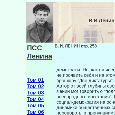
В.И.Ленин
ПСС
В. И. ЛЕНИН стр. 258
Ленина
демократы. Но, как ни ясен
не про­явить себя и на эт
Том 01
брошюру "Две дик­татуры",
Том 02
Автор от всей глубины сво
Ленин мог говорить о "под
Том 03
всенародного восстания".
Том 04
социал-демократия на осн
Том 05
динамики общественных си
Том 06
перевороты и пронунциаме