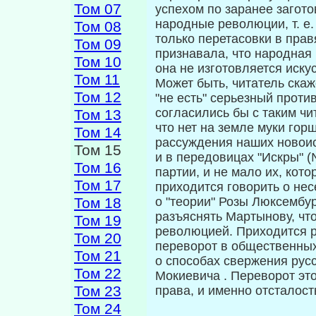
Том 07
успе­хом по заранее загото
народные ре­волюции, т. е
Том 08
только перетасовки в прав
Том 09
признавала, что народная
Том 10
она не изготовляется искус
Том 11
Может быть, читатель скаж
Том 12
"не есть" серьезный проти
согласились бы с таким чи
Том 13
что нет на земле муки гор­
Том 14
рассуждения наших новоис
Том 15
и в передовицах "Искры" (
Том 16
партии, и не мало их, кот
Том 17
приходится говорить о нес
Том 18
о "теории" Розы Люксембу
разъяс­нять Мартынову, чт
Том 19
революцией. Прихо­дится 
Том 20
переворот в общественных
Том 21
о способах свержения рус
Том 22
Мокиевича . Переворот это
Том 23
права, и именно отсталос
Том 24