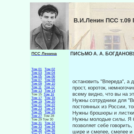
В.И.Ленин ПСС т.09
ПСС Ленина
ПИСЬМО А. А. БОГДАНОВУ И
Том 01
Том 02
Том 03
Том 04
Том 05
Том 06
Том 07
Том 08
остановить "Впереда", а 
Том 09
Том 10
прост, коро­ток, немного
Том 11
Том 12
Том 13
Том 14
всему видно, что вы на э
Том 15
Том 16
Том 17
Том 18
Нужны сотрудники для "В
Том 19
Том 20
Том 21
Том 22
постоянных из России, тог
Том 23
Том 24
Нужны брошюры и листки,
Том 25
Том 26
Том 27
Том 28
Нужны молодые силы. Я б
Том 29 Том 30
Том 31
Том 32
позво­ляет себе говорить
Том 33
Том 34
Том 35
Том 36
шире и смелее, смелее и
Том 37
Том 38