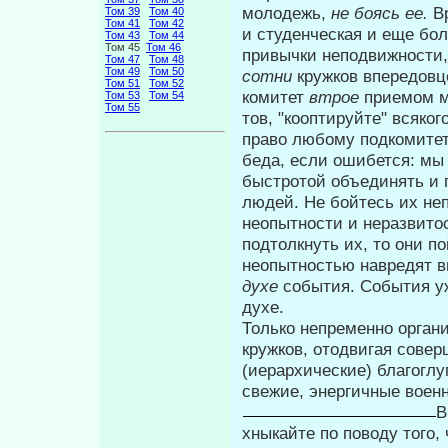
молодежь,
не боясь ее.
В
Том 39
Том 40
Том 41
Том 42
и студенческая и еще бо
Том 43
Том 44
Том 45
Том 46
привычки неподвижности,
Том 47
Том 48
Том 49
Том 50
сотни
кружков впередовц
Том 51
Том 52
комитет
втрое
приемом м
Том 53
Том 54
Том 55
тов, "кооптируйте" всяког
право любому подкомитету
беда, если ошибется: мы 
быстротой объеди­нять и
людей. Не бойтесь их неп
неопытности и неразвитос
подтолкнуть их, то они п
неопытностью навредят в
духе
события. События уж
духе.
Только непременно орган
круж­ков, отодвигая сове
(иерархические) бла­гогл
свежие, энергичные воен
В
хныкайте по поводу того,