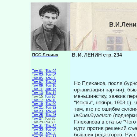
В.И.Лени
ПСС Ленина
В. И. ЛЕНИН стр. 234
Том 01
Том 02
Том 03
Том 04
Том 05
Том 06
Том 07
Том 08
Но Плеханов, после бурно
Том 09
Том 10
организация партии), бы
Том 11
Том 12
Том 13
Том 14
меньшинству, заявив пере
Том 15
Том 16
Том 17
Том 18
"Искры", ноябрь 1903 г.),
Том 19
Том 20
Том 21
Том 22
тем, кто по ошибке склон
Том 23
Том 24
индивидуалист
(подчерк
Том 25
Том 26
Том 27
Том 28
Плеханова в статье "Чего
Том 29 Том 30
Том 31
Том 32
идти против решений съез
Том 33
Том 34
Том 35
Том 36
бывших редакторов. Русск
Том 37
Том 38