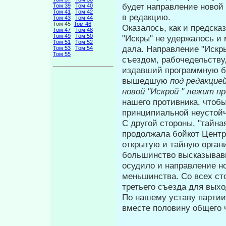
будет направление новой
Том 39
Том 40
Том 41
Том 42
в редакцию.
Том 43
Том 44
Том 45
Том 46
Оказалось, как и предска
Том 47
Том 48
Том 49
Том 50
"Искры" не удержалось и 
Том 51
Том 52
дала. Направление "Искры
Том 53
Том 54
Том 55
съездом, рабочедельству
издавший программную бр
вышедшую
под редакцие
новой "Искрой " лежит п
нашего противника, чтоб
принципиальной неустойч
С другой стороны, "тайна
продолжа­ла бойкот Центр
открытую и тайную орган
большинство высказывавш
осудило и направление но
меньшинства. Со всех ст
третьего съезда для вых
По нашему уставу партии
вместе поло­вину общего 