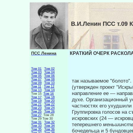
В.И.Ленин ПСС т.09
ПСС Ленина
КРАТКИЙ ОЧЕРК РАСКОЛА 
Том 01
Том 02
Том 03
Том 04
Том 05
Том 06
Том 07
Том 08
так называемое "болото"
Том 09
Том 10
(утвер­жден проект "Искр
Том 11
Том 12
Том 13
Том 14
направление ее — направ
Том 15
Том 16
Том 17
Том 18
духе. Организационный ус
Том 19
Том 20
Том 21
Том 22
частностях его ухудшили
Том 23
Том 24
Группировка голосов на съ
Том 25
Том 26
Том 27
Том 28
искровских (24 — искров
Том 29 Том 30
Том 31
Том 32
теперешнего
меньшинств
Том 33
Том 34
Том 35
Том 36
бочедельца и 5 бундовце
Том 37
Том 38