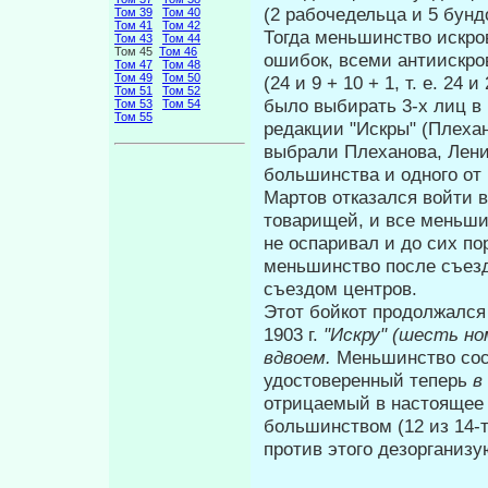
(2 рабоче­дельца и 5 бун
Том 39
Том 40
Том 41
Том 42
Тогда меньшинство искро
Том 43
Том 44
Том 45
Том 46
ошибок, всеми антиискро
Том 47
Том 48
Том 49
Том 50
(24 и 9 + 10 + 1, т. е. 2
Том 51
Том 52
было выбирать 3-х лиц в 
Том 53
Том 54
Том 55
редакции "Искры" (Плехан
выбрали Плеханова, Лени
большинства и одного от
Мартов отказался войти 
това­рищей, и все меньши
не оспаривал и до сих по
меньшинство после съезд
съездом центров.
Этот бойкот продолжался т
1903 г.
"Искру" (шесть н
вдвоем.
Меньшинство сос
удостоверен­ный теперь
в
отрицаемый в настоящее
большинством (12 из 14-
против этого дезорганизу