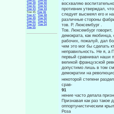
восхваляю воспитатель­но
Том 39
Том 40
Том 41
Том 42
противник утверждал, что
Том 43
Том 44
Том 45
Том 46
следует высмеял его и на
Том 47
Том 48
Том 49
Том 50
различные стороны фабри
Том 51
Том 52
тов. Р. Люксембург .
Том 53
Том 54
Том 55
Тов. Люксембург говорит
демократа, как якобинца,
рабочих, пожалуй, дал бо
чем это мог бы сделать к
неправильность. Не я, а 
первый сравнивал наши п
великой французской рев
допустимо лишь в том см
демократии на революцио
некоторой степени разде
срав-
91
нение часто делала призн
Признавая как раз такое 
оппортунистическим крыло
Роза