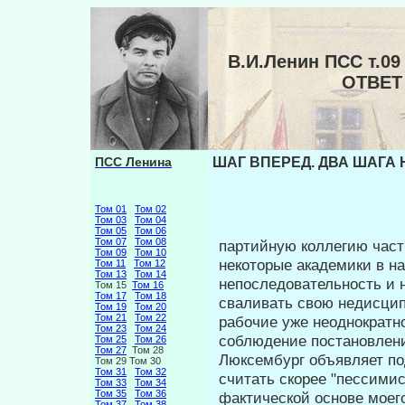
В.И.Ленин ПСС т.0
ОТВЕТ
ПСС Ленина
ШАГ ВПЕРЕД. ДВА ШАГА 
Том 01
Том 02
Том 03
Том 04
Том 05
Том 06
Том 07
Том 08
партийную коллегию част
Том 09
Том 10
некото­рые академики в 
Том 11
Том 12
Том 13
Том 14
непоследовательность и н
Том 15
Том 16
Том 17
Том 18
сваливать свою недисцип
Том 19
Том 20
Том 21
Том 22
рабочие уже неоднократн
Том 23
Том 24
соблюдение постановлений
Том 25
Том 26
Том 27
Том 28
Люксембург объявляет по
Том 29 Том 30
Том 31
Том 32
считать скорее "пессимис
Том 33
Том 34
Том 35
Том 36
фактиче­ской основе моег
Том 37
Том 38