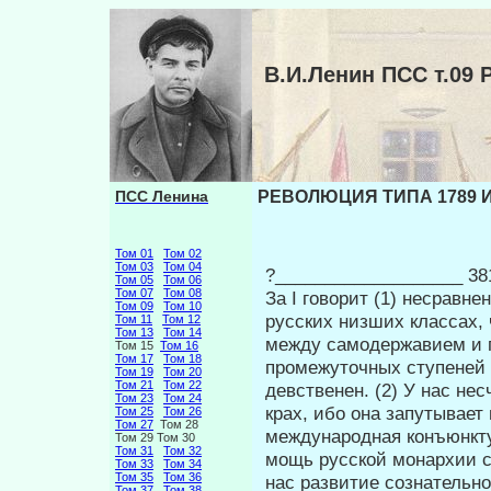
В.И.Ленин ПСС т.0
ПСС Ленина
РЕВОЛЮЦИЯ ТИПА 1789 ИЛ
Том 01
Том 02
Том 03
Том 04
?___________________ 38
Том 05
Том 06
Том 07
Том 08
За I говорит (1) несравн
Том 09
Том 10
русских низших классах, 
Том 11
Том 12
Том 13
Том 14
между самодержа­вием и 
Том 15
Том 16
Том 17
Том 18
промежуточных ступеней (
Том 19
Том 20
Том 21
Том 22
девственен. (2) У нас не
Том 23
Том 24
крах, ибо она запутывает 
Том 25
Том 26
Том 27
Том 28
международная конъюнкту
Том 29 Том 30
Том 31
Том 32
мощь русской монархии с
Том 33
Том 34
Том 35
Том 36
нас развитие сознательн
Том 37
Том 38