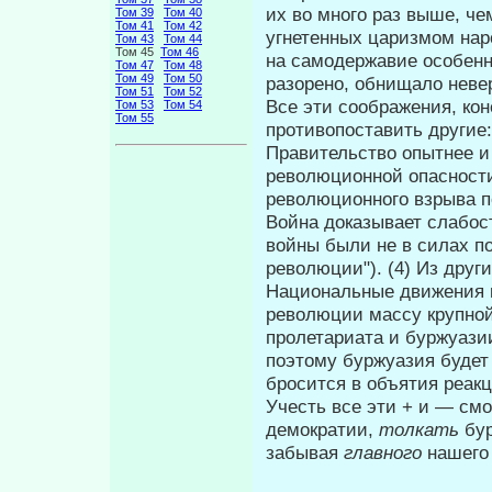
их во много раз выше, чем
Том 39
Том 40
Том 41
Том 42
угнетенных царизмом на­р
Том 43
Том 44
Том 45
Том 46
на самодержавие особенно
Том 47
Том 48
Том 49
Том 50
разорено, обнищало невер
Том 51
Том 52
Все эти соображения, ко
Том 53
Том 54
Том 55
противопоставить другие:
Правительство опытнее и
революционной опасности.
революционного взрыва п
Война доказывает слабос
войны были не в силах п
револю­ции"). (4) Из други
Национальные движения к
революции массу крупной
пролетариата и буржуазии 
поэтому буржуазия буде
бросится в объятия реакц
Учесть все эти + и — смо
демократии,
толкать
бу
забывая
главного
нашего