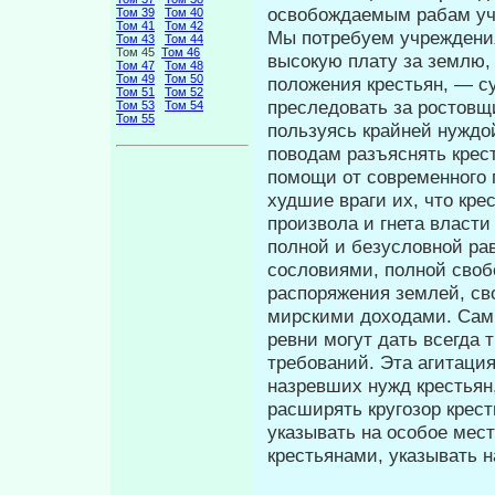
освобож­даемым рабам уч
Том 39
Том 40
Том 41
Том 42
Мы потребуем уч­реждени
Том 43
Том 44
Том 45
Том 46
высокую плату за землю
Том 47
Том 48
Том 49
Том 50
положения крестьян, — су
Том 51
Том 52
преследовать за ростовщи
Том 53
Том 54
Том 55
пользуясь крайней нуждой
поводам разъяснять крес
помощи от современного 
худшие враги их, что кре
произвола и гнета власти
полной и безусловной ра
сословиями, полной своб
распоряжения землей, с
мирскими доходами. Сам
ревни могут дать всегда 
требований. Эта агитаци
назревших нужд кре­стьян
расширять кругозор крест
указывать на особое мест
крестьянами, указывать н