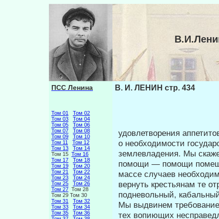
В.И.Лени
ПСС Ленина
В. И. ЛЕНИН стр. 434
Том 01
Том 02
Том 03
Том 04
Том 05
Том 06
Том 07
Том 08
удовлетворения аппетито
Том 09
Том 10
о необхо­димости госуда
Том 11
Том 12
Том 13
Том 14
землевладения. Мы скаже
Том 15
Том 16
Том 17
Том 18
помощи — помощи помещи
Том 19
Том 20
Том 21
Том 22
массе случаев необходи
Том 23
Том 24
вернуть крестьянам те от
Том 25
Том 26
Том 27
Том 28
подневольный, кабальный, 
Том 29 Том 30
Том 31
Том 32
Мы выдвинем требование 
Том 33
Том 34
Том 35
Том 36
тех вопиющих несправедл
Том 37
Том 38