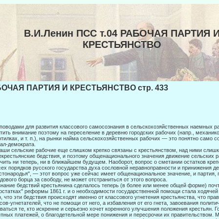
В.И.Ленин ПСС т.04 РАБОЧАЯ ПАРТИЯ 
КРЕСТЬЯНСТВО
ОЧАЯ ПАРТИЯ И КРЕСТЬЯНСТВО стр. 433
поводами для развития классового самосознания в сельскохозяйственных наемных р
тить внимание поэтому на переселение в деревню город­ских рабочих (напр., механи
тилках, и т. п.), на рын­ки найма сельскохозяйственных рабочих — это понятно само с
ал-демократа.
аши сельские рабочие еще слишком крепко связаны с крестьянством, над ними слиш
крестьянские бедствия, и поэтому общенационального значения движение сельских р
чить ни теперь, ни в бли­жайшем будущем. Наоборот, вопрос о сметании остатков креп
сех порядков русского государства духа сословной неравноправности и при­нижения д
стонародья", — этот вопрос уже сейчас имеет обще­национальное значение, и партия,
дового борца за свободу, не может отстраниться от этого вопроса.
нание бедствий крестьянина сделалось теперь (в более или менее общей форме) поч
остатках" реформы 1861 г. и о необходимости государст­венной помощи стала ходячей
о, что эти бедствия происходят именно от классового угнетения крестьянства, что пр
сов-угнетателей, что не помощи от него, а избавления от его гнета, завоевания поли
ваться те, кто искренне и серьезно хо­чет коренного улучшения положения крестьян. 
пных платежей, о благодетельной мере понижения и пересрочки их правительством. Мы