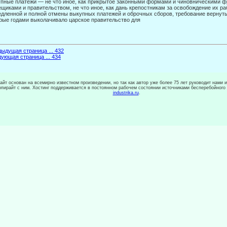
пные платежи — не что иное, как прикрытое законными формами и чиновническими ф
щиками и правительст­вом, не что иное, как дань крепостникам за освобождение их р
дленной и полной отмены выкупных платежей и оброчных сборов, требо­вание вернуть
рые годами выколачивало царское пра­вительство для
ыдущая страница ... 432
ующая страница ... 434
сайт основан на всемирно известном произведении, но так как автор уже более 75 лет руководит нами 
копирайт с ним. Хостинг поддерживается в постоянном рабочем состоянии источниками бесперебойного
industrika.ru
.