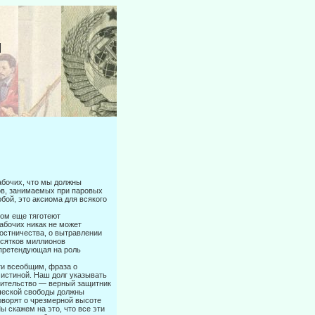
И
абочих, что мы должны
ков, занимаемых при паровых
обой, это аксиома для всякого
ком еще тяготеют
абочих никак не может
остничества, о вытрав­лении
есятков миллионов
 претендующая на роль
ти всеобщим, фраза о
 истиной. Наш долг указывать
авительство — вер­ный защитник
тической свободы должны
Говорят о чрезмерной высоте
 скажем на это, что все эти