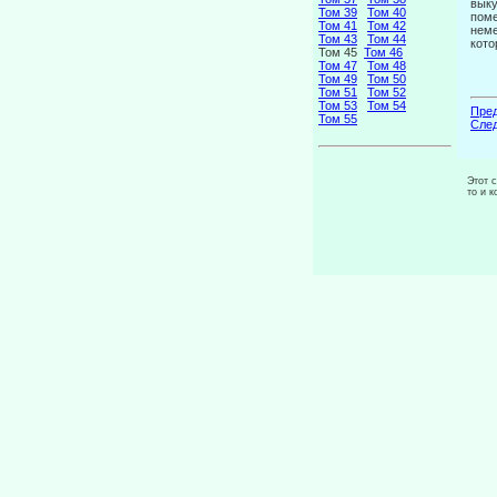
выку
Том 39
Том 40
поме
Том 41
Том 42
неме
Том 43
Том 44
кото
Том 45
Том 46
Том 47
Том 48
Том 49
Том 50
Том 51
Том 52
Том 53
Том 54
Пред
Том 55
След
Этот 
то и 