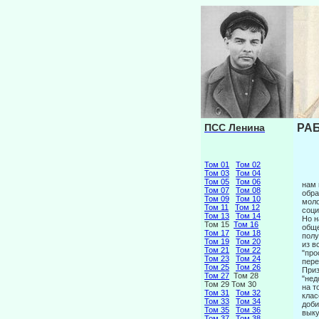
ПСС Ленина
РАБ
Том 01
Том 02
Том 03
Том 04
Том 05
Том 06
нам 
Том 07
Том 08
обра
Том 09
Том 10
моло
Том 11
Том 12
соци
Том 13
Том 14
Но н
Том 15
Том 16
обще
Том 17
Том 18
полу
Том 19
Том 20
из в
Том 21
Том 22
"про
Том 23
Том 24
пере
Том 25
Том 26
Приз
Том 27
Том 28
"нед
Том 29 Том 30
на т
Том 31
Том 32
клас
Том 33
Том 34
доби
Том 35
Том 36
выку
Том 37
Том 38