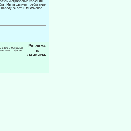
разами ограбление крестьян
абов. Мы выдвинем тре­бование
 народу те сотни миллионов,
Реклама
из своего мавзолея
по
 питания от фирмы
Ленински