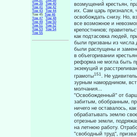
возмущений крестьян, пр
Том 39
Том 40
Том 41
Том 42
их. Сам царь признался, 
Том 43
Том 44
Том 45
Том 46
освобождать снизу. Но, в
Том 47
Том 48
Том 49
Том 50
все возможное и невозмо
Том 51
Том 52
крепостников; правительс
Том 53
Том 54
Том 55
как под­тасовка людей, 
были призваны из числа 
были распущены и замене
в объегоривании крестья
реформа не могла быть п
экзекуций и расстрелива
151
грамоты
. Не удивител
зурным намордником, вст
молчания...
"Освобожденный" от барщ
заби­тым, обобранным, п
ничего не ос­тавалось, к
обрабатывать землю сво­е
отрезные земли, подряжа
на летнюю работу. Отрабо
"свободный труд", призва