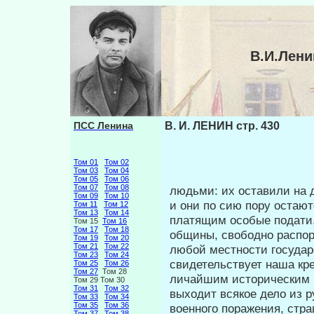
В.И.Лени
ПСС Ленина
В. И. ЛЕНИН стр. 430
Том 01
Том 02
Том 03
Том 04
Том 05
Том 06
Том 07
Том 08
людьми: их оставили на 
Том 09
Том 10
и они по сию пору остаю
Том 11
Том 12
Том 13
Том 14
платящим особые пода­ти
Том 15
Том 16
Том 17
Том 18
общины, свободно распор
Том 19
Том 20
Том 21
Том 22
любой местности государ
Том 23
Том 24
свидетельствует наша кре
Том 25
Том 26
Том 27
Том 28
личайшим историческим п
Том 29 Том 30
Том 31
Том 32
выходит всякое дело из 
Том 33
Том 34
Том 35
Том 36
военного поражения, стр
Том 37
Том 38