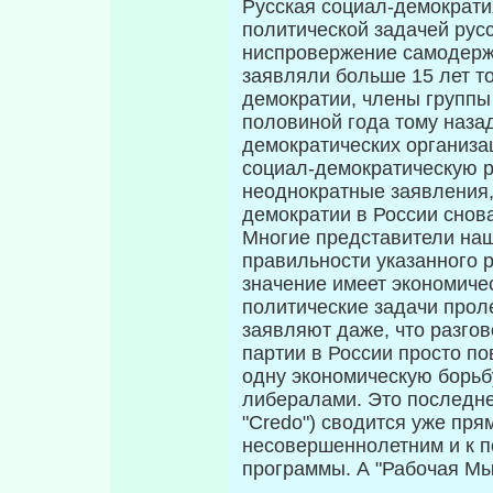
Русская социал-демократи
политической зада­чей рус
ниспровержение самодержа
заявляли больше 15 лет т
демократии, члены группы 
половиной года тому назад
демократических организа
социал-демократическую р
неоднократные заявления,
демократии в России снов
Многие предста­вители на
правильности указанного 
значение имеет экономиче
политические задачи проле
заявляют даже, что разго
партии в России просто по
одну экономическую борьб
либералами. Это последне
"Credo") сводится уже пря
несовершеннолетним и к 
программы. А "Рабочая Мы