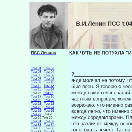
В.И.Ленин ПСС т.
ПСС Ленина
КАК ЧУТЬ НЕ ПОТУХЛА "ИС
Том 01
Том 02
Том 03
Том 04
?_____________________
Том 05
Том 06
Том 07
Том 08
я-де молчал не потому, ч
Том 09
Том 10
был ясен. Я говорю о не
Том 11
Том 12
Том 13
Том 14
между нами голосова­ний 
Том 15
Том 16
Том 17
Том 18
частным вопросам, конечн
Том 19
Том 20
Том 21
Том 22
возражаю, что именно раз
Том 23
Том 24
всегда легко, что именно
Том 25
Том 26
Том 27
Том 28
между соредакторами. Пле
Том 29 Том 30
Том 31
Том 32
что различие между основ
Том 33
Том 34
Том 35
Том 36
голосовать нечего. Так н
Том 37
Том 38