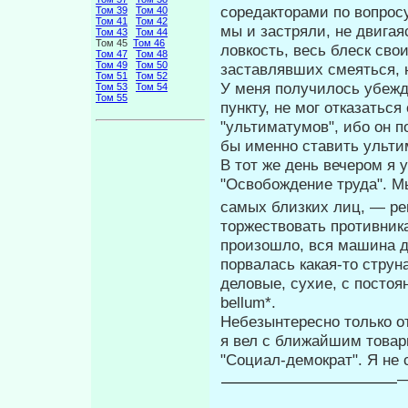
соредакторами по вопрос
Том 39
Том 40
Том 41
Том 42
мы и за­стряли, не двига
Том 43
Том 44
Том 45
Том 46
ловкость, весь блеск сво
Том 47
Том 48
Том 49
Том 50
заставлявших смеяться, но
Том 51
Том 52
У меня получилось убежде
Том 53
Том 54
Том 55
пункту, не мог отказаться
"ультиматумов", ибо он п
бы именно ставить ульт
В тот же день вечером я 
"Освобож­дение труда". 
самых близких лиц, — р
торжествовать противник
произошло, вся машина до
порвалась какая-то струн
деловые, сухие, с постоя
bellum*.
Небезынтересно только от
я вел с ближайшим товар
"Социал-демократ". Я не
—