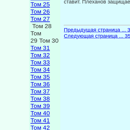
ставит. Плеханов защища­е
Том 25
Том 26
Том 27
Том 28
Предыдущая страница ... 
Том
Следующая страница ... 3
29 Том 30
Том 31
Том 32
Том 33
Том 34
Том 35
Том 36
Том 37
Том 38
Том 39
Том 40
Том 41
Том 42