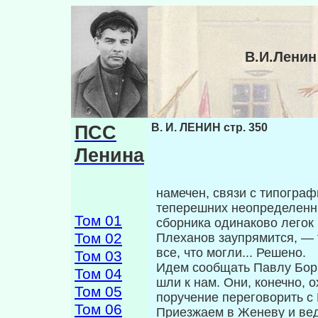
В.И.Ленин
ПСС
В. И. ЛЕНИН стр. 350
Ленина
намечен, связи с типогра
теперешних неоп­ределенн
Том 01
сборника одинаково легок 
Том 02
Плеханов заупрямится, — т
все, что могли... Решено.
Том 03
Идем сообщать Павлу Бори
Том 04
шли к нам. Они, конечно, о
Том 05
поручение переговорить с 
Том 06
Приезжаем в Женеву и в