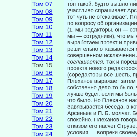
Том 07
топ такой, будто вышло л
участливо спрашива­ет Арс
Том 08
тот чуть не отскакивает. 
Том 09
по вопросу об организаци
Том 10
(1. мы редакторы, он — сот
Том 11
мы — сотрудники), что мы 
Том 12
выработаем проект и приве
решительно отказывается 
Том 13
совершенном исключении
Том 14
соглашается.
Так и пореш
Том 15
проекта нового редакторск
Том 16
(соредакторы все шесть, п
Том 17
Плеханов выражает затем 
Том 18
собственно дело-то было,
лучше будет, если мы боль
Том 19
что было. Но Плеханов нас
Том 20
Завязывается беседа, в ко
Том 21
Арсеньев и П. Б. молчат. 
Том 22
спокойно. Плеханов говори
Том 23
отказом его насчет Струве
условия — во­преки своему
Том 24