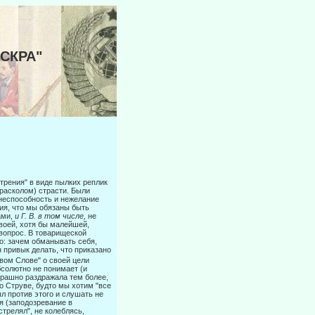
ИСКРА"
трения" в виде пылких реплик
(расколом) страсти. Были
 неспособность и нежелание
ия, что мы обязаны быть
ами,
и Г. В. в том числе,
не
своей, хотя бы малейшей,
вопрос. В товарищеской
о: зачем обманывать себя,
он при­вык делать, что приказано
овом Слове" о своей цели
бсолютно не пони­мает (и
трашно раздражала тем более,
со Струве, будто мы хотим "все
ыл против этого и слушать не
я (заподозревание в
стрелял", не колеблясь,