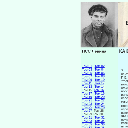
ПСС Ленина
КАК
Том 01
Том 02
Том 03
Том 04
?___
Том 05
Том 06
не о
Том 07
Том 08
Г. В
Том 09
Том 10
"тре
Том 11
Том 12
вник
Том 13
Том 14
ели
Том 15
Том 16
восс
Том 17
Том 18
вины
Том 19
Том 20
бесе
Том 21
Том 22
гово
Том 23
Том 24
(пох
Том 25
Том 26
опро
Том 27
Том 28
нико
Том 29 Том 30
что 
Том 31
Том 32
при­
Том 33
Том 34
хоте
Том 35
Том 36
шпио
Том 37
Том 38