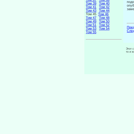
подо
Том 39
Том 40
опуб
Том 41
Том 42
заме
Том 43
Том 44
Том 45
Том 46
Том 47
Том 48
Том 49
Том 50
Том 51
Том 52
Пред
Том 53
Том 54
След
Том 55
Этот 
то и 