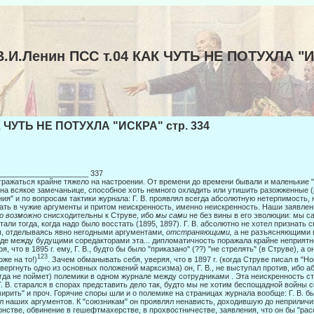
В.И.Ленин ПСС т.04 КАК ЧУТЬ НЕ ПОТУХЛА "
 ЧУТЬ НЕ ПОТУХЛА "ИСКРА" стр. 334
_____________________ 337
тражаться крайне тяжело на настроении. От времени до времени бывали и малень­кие "
. на всякое замечаньице, способное хоть немно­го охладить или утишить разожженные 
ния" и по вопро­сам тактики журнала: Г. В. проявлял всегда абсолютную нетерпимость,
ать в чужие аргументы и притом неискренность, именно неискрен­ность. Наши заявлен
ко возможно
снисходительны к Стру­ве, ибо
мы сами
не без вины в его эволюции: мы с
тали тогда, когда надо было восстать (1895, 1897). Г. В. абсолютно не хотел признать 
, отделываясь явно негодными аргументами,
отстраняющими,
а не разъясняющими 
де между будущими соредакторами эта... дипломатичность поражала крайне неприятн
ря, что в 1895 г. ему, Г. В., будто бы было "приказано" (??) "не стрелять" (в Струве), а 
123
оже на то!)
. Зачем обманывать себя, уверяя, что в 1897 г. (когда Струве писал в "Н
вергнуть одно из ос­новных положений марксизма) он, Г. В., не выступал против, ибо а
гда не поймет) полемики в одном журнале между сотрудниками . Эта не­искренность с
Г. В. старался в спорах представить дело так, будто мы не хотим беспощадной войны 
мирить" и проч. Горячие споры шли и о полемике на страницах журнала вообще: Г. В. б
л наших аргументов. К "союзникам" он проявлял ненависть, доходившую до неприличи
нстве, обвинение в ге­шефтмахерстве, в прохвостничестве, заявления, что он бы "рас