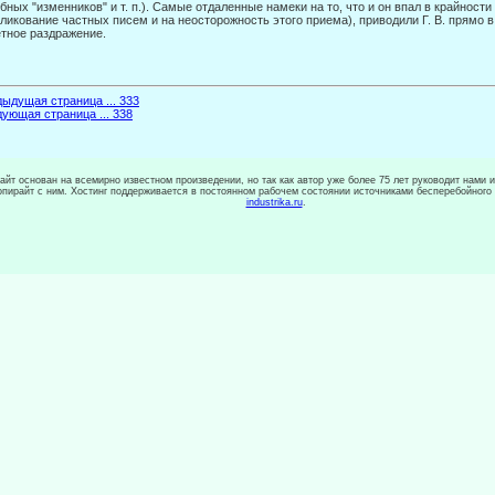
бных "изменников" и т. п.). Самые отдаленные намеки на то, что и он впал в край­ности
ликование частных писем и на неосторожность этого приема), приводили Г. В. прямо 
тное раздражение.
ыдущая страница ... 333
ующая страница ... 338
сайт основан на всемирно известном произведении, но так как автор уже более 75 лет руководит нами 
копирайт с ним. Хостинг поддерживается в постоянном рабочем состоянии источниками бесперебойного
industrika.ru
.