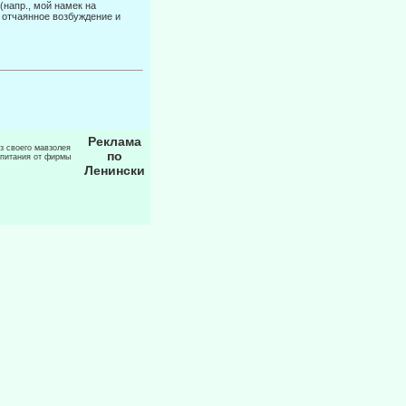
 (напр., мой намек на
в отчаянное возбуждение и
Реклама
из своего мавзолея
по
 питания от фирмы
Ленински