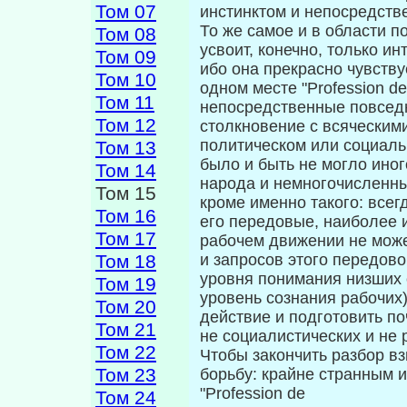
Том 07
инстинктом и непо­средст
То же самое и в области 
Том 08
усвоит, ко­нечно, только и
Том 09
ибо она прекрасно чувству
Том 10
одном месте "Profession de
Том 11
непосредственные повседн
Том 12
столкновение с всяческими
политическом или социаль
Том 13
было и быть не могло ино
Том 14
народа и немного­численн
Том 15
кроме именно такого: всег
Том 16
его передовые, наиболее 
Том 17
рабочем движении не може
Том 18
и запросов этого передов
уровня понимания низших 
Том 19
уровень сознания рабочих
Том 20
действие и подгото­вить п
Том 21
не социалистических и не 
Том 22
Чтобы закончить разбор в
Том 23
борьбу: крайне странным и
"Profession de
Том 24