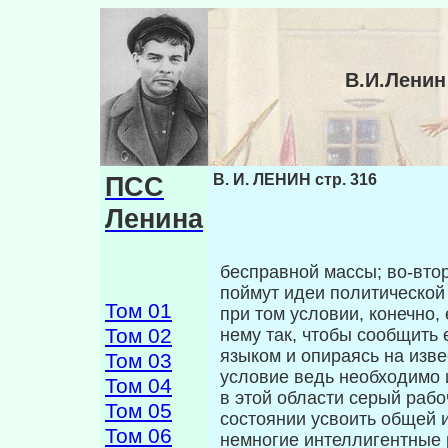
В.И.Ленин
ПСС
В. И. ЛЕНИН стр. 316
Ленина
бесправной массы; во-втор
поймут идеи политической
Том 01
при том условии, ко­нечно,
Том 02
нему так, чтобы сообщить 
языком и опираясь на изв
Том 03
условие ведь необходимо 
Том 04
в этой области серый рабо
Том 05
состоянии усвоить общей 
Том 06
немногие интеллигентные 