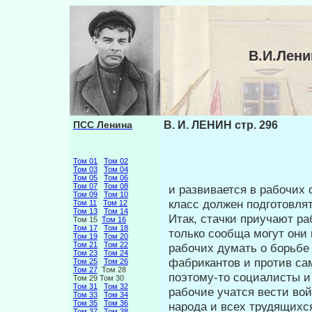
В.И.Лени
ПСС Ленина
В. И. ЛЕНИН стр. 296
Том 01
Том 02
Том 03
Том 04
Том 05
Том 06
Том 07
Том 08
и развивается в рабочих 
Том 09
Том 10
класс дол­жен подготовля
Том 11
Том 12
Том 13
Том 14
Итак, стачки приучают ра
Том 15
Том 16
Том 17
Том 18
только сообща могут они 
Том 19
Том 20
Том 21
Том 22
рабочих думать о борьбе 
Том 23
Том 24
фабрикантов и против сам
Том 25
Том 26
Том 27
Том 28
поэтому-то социалисты и
Том 29 Том 30
Том 31
Том 32
рабочие учатся вести вой
Том 33
Том 34
Том 35
Том 36
народа и всех трудящихся
Том 37
Том 38