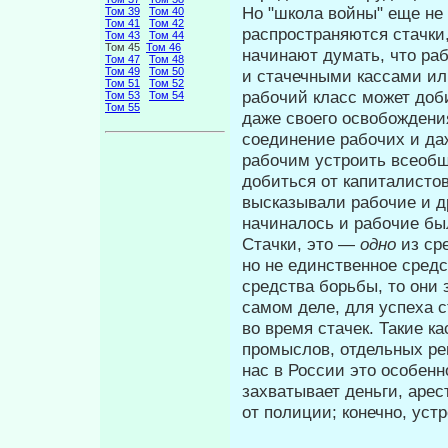
Но "школа войны" еще не 
Том 39
Том 40
Том 41
Том 42
распро­страняются стачки
Том 43
Том 44
Том 45
Том 46
начинают думать, что ра
Том 47
Том 48
Том 49
Том 50
и стачечными кассами ил
Том 51
Том 52
рабочий класс может доб
Том 53
Том 54
Том 55
даже своего освобождения
соединение рабочих и даж
рабочим устроить всеобщ
добиться от капиталистов
высказывали рабочие и др
начиналось и рабочие бы
Стачки, это —
одно
из ср
но не единственное средс
средства борьбы, то они 
самом деле, для успеха с
во время стачек. Такие к
промыслов, отдельных рем
нас в России это осо­бен
захватывает деньги, арес
от полиции; конечно, устр