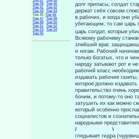
долг припасы, солдат ста
Том 39
Том 40
Том 41
Том 42
держат себя совсем спо­
Том 43
Том 44
Том 45
Том 46
в рабочих, и когда они у
Том 47
Том 48
Том 49
Том 50
убегающим, то сам царь п
Том 51
Том 52
Том 53
Том 54
царь солдат, которые убил
Том 55
Всякому рабочему станови
злейший враг, защищающ
и ногам. Рабочий начинае
только бо­гатых, что и ч
народу затыкают рот и не
рабочий класс необходим
издавать рабочие газеты,
которое должно издавать 
правительство очень хоро
бочим, и потому-то оно та
затушить их как можно с
который особенно про­сл
социалистов и сознатель
народными представителя
/ \ 
глядывает гидра (чудови