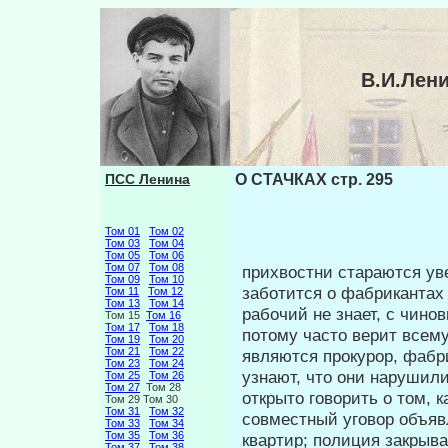
В.И.Лен
ПСС Ленина
О СТАЧКАХ стр. 295
Том 01
Том 02
Том 03
Том 04
Том 05
Том 06
Том 07
Том 08
прихвостни стараются уве
Том 09
Том 10
заботится о фабрикантах 
Том 11
Том 12
Том 13
Том 14
рабочий не знает, с чино
Том 15
Том 16
Том 17
Том 18
потому часто верит всему
Том 19
Том 20
Том 21
Том 22
являются прокурор, фабри
Том 23
Том 24
узнают, что они нарушили
Том 25
Том 26
Том 27
Том 28
открыто говорить о том, к
Том 29 Том 30
Том 31
Том 32
совместный уговор объяв
Том 33
Том 34
Том 35
Том 36
квар­тир; полиция закрыв
Том 37
Том 38