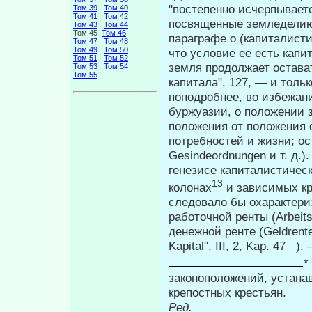
"посте­пенно исчерпываетс
Том 39
Том 40
Том 41
Том 42
посвященные земледе­лию
Том 43
Том 44
Том 45
Том 46
параграфе о (капиталист
Том 47
Том 48
Том 49
Том 50
что условие ее есть капи
Том 51
Том 52
земля продолжает остават
Том 53
Том 54
Том 55
капитала", 127, — и толь
поподробнее, во избежани
буржуазии, о положении 
положе­ния от положения
потребностей и жизни; о
Gesindeordnungen и т. д.)
генезисе капиталистическ
13
колонах
и зависимых кр
следовало бы охарактериз
работочной ренты (Arbeits
денежной ренте (Geldrente
Kapital", III, 2, Kap. 47 
*
законоположений, устан
крепостных крестьян.
Ред.