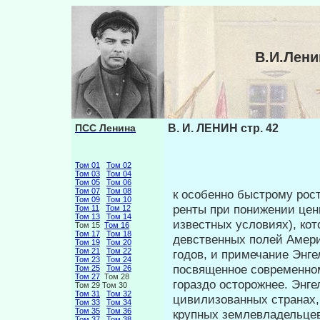
В.И.Лени
ПСС Ленина
В. И. ЛЕНИН стр. 42
Том 01
Том 02
Том 03
Том 04
Том 05
Том 06
Том 07
Том 08
к особенно быстрому рост
Том 09
Том 10
ренты при понижении цен
Том 11
Том 12
Том 13
Том 14
известных условиях), кот
Том 15
Том 16
Том 17
Том 18
девственных полей Америк
Том 19
Том 20
Том 21
Том 22
годов, и примечание Энгель
Том 23
Том 24
посвященное современно
Том 25
Том 26
Том 27
Том 28
гораздо осторожнее. Энгел
Том 29 Том 30
Том 31
Том 32
цивилизованных странах
Том 33
Том 34
Том 35
Том 36
крупных землевладельцев"
Том 37
Том 38