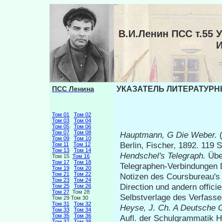
В.И.Ленин ПСС т.5
ПСС Ленина
УКАЗАТЕЛЬ ЛИТЕРАТУРНЫ
Том 01
Том 02
Том 03
Том 04
Том 05
Том 06
Том 07
Том 08
Hauptmann,
G
Die Weber.
Том 09
Том 10
Berlin, Fischer, 1892. 119
Том 11
Том 12
Том 13
Том 14
Hendschel's Telegraph.
Übe
Том 15
Том 16
Том 17
Том 18
Telegraphen-Verbindungen 
Том 19
Том 20
Том 21
Том 22
Notizen des Coursbureau's 
Том 23
Том 24
Direction und andern offici
Том 25
Том 26
Том 27
Том 28
Selbstverlage des Verfasser
Том 29 Том 30
Том 31
Том 32
Heyse, J. Ch.
A
Deutsche G
Том 33
Том 34
Том 35
Том 36
Aufl. der Schulgrammatik 
Том 37
Том 38