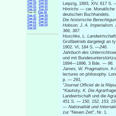
Leipzig, 1893, XIV, 617 S.
Том 39
Том 40
Том 41
Том 42
Hinrichs
—
см.
Monatliche
Том 43
Том 44
Том 45
Том 46
deutschen Buchhandels.
Том 47
Том 48
Том 49
Том 50
Die historische Berechtigun
Том 51
Том 52
Hobson,
J. A. Imperialism.
Том 53
Том 54
Том 55
366, 367.
Huschke, L. Landwirtschaf
Großbetrieb dargelegt an ty
1902. VI, 184 S. —
246.
Jahrbuch des Unterrichtsw
und mit Bundesunterstürtzung
1894—1896. 3 Bde. —
96.
James, W.
Pragmatism.
A 
lectures on philosophy. Lo
p. —
291,
"Journal
Officiel de la Rép
*Kautsky, K.
Die Agrarfrag
Landwirtschaft und die Agrar
451 S. —
150, 152, 153, 15
—
Nationalität und Internati
zur "Neuen Zeit", Nr. 1.