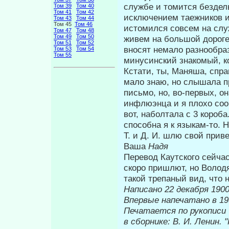
службе и томится бездел
Том 39
Том 40
Том 41
Том 42
исключением таежников и 
Том 43
Том 44
Том 45
Том 46
истомился совсем на служ
Том 47
Том 48
Том 49
Том 50
живем на большой дороге
Том 51
Том 52
вносят немало разнообраз
Том 53
Том 54
Том 55
минусинский знакомый, к
Кстати, ты, Маняша, спра
мало знаю, но слышала пр
письмо, но, во-первых, он
инфлюэнца и я плохо соо
вот, наболтала с 3 короба
способна я к языкам-то. 
Т. и Д. И. шлю свой приве
Ваша
Надя
Перевод Каутского сейчас
скоро пришлют, но Во­лод
такой трепаный вид, что 
Написано 22 декабря 190
Впервые на
Печатается по рукописи
в сборнике: В. И. Ленин.