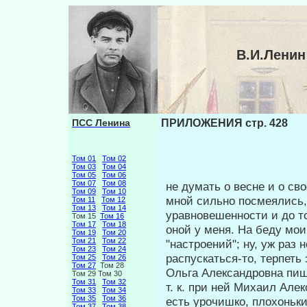
В.И.Лени
ПСС Ленина
ПРИЛОЖЕНИЯ стр. 428
Том 01
Том 02
Том 03
Том 04
Том 05
Том 06
Том 07
Том 08
не думать о весне и о св
Том 09
Том 10
мной сильно посмеялись,
Том 11
Том 12
Том 13
Том 14
уравновешенности и до то
Том 15
Том 16
Том 17
Том 18
оной у меня. На беду мо
Том 19
Том 20
Том 21
Том 22
"настроений"; ну, уж раз 
Том 23
Том 24
распускаться-то, терпеть 
Том 25
Том 26
Том 27
Том 28
Ольга Александровна пише
Том 29 Том 30
Том 31
Том 32
т. к. при ней Михаил Але
Том 33
Том 34
Том 35
Том 36
есть урочишко, плохоньки
Том 37
Том 38