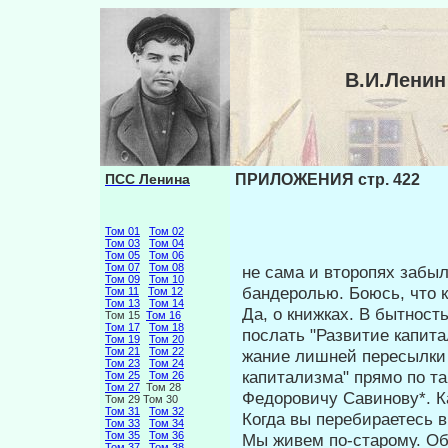
В.И.Лени
ПСС Ленина
ПРИЛОЖЕНИЯ стр. 422
Том 01
Том 02
Том 03
Том 04
Том 05
Том 06
Том 07
Том 08
не сама и второпях забыл
Том 09
Том 10
бандеролью. Боюсь, что к
Том 11
Том 12
Том 13
Том 14
Да, о книжках. В бытност
Том 15
Том 16
Том 17
Том 18
послать "Развитие капита
Том 19
Том 20
Том 21
Том 22
жание лишней пересылки 
Том 23
Том 24
капитализма" прямо по та
Том 25
Том 26
Том 27
Том 28
Федоровичу Савинову*. Ка
Том 29 Том 30
Том 31
Том 32
Когда вы перебираетесь в
Том 33
Том 34
Том 35
Том 36
Мы живем по-старому. Об
Том 37
Том 38