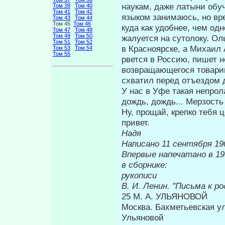
наукам, даже латыни обу­
Том 39
Том 40
Том 41
Том 42
языком занимаюсь, но вр
Том 43
Том 44
Том 45
Том 46
куда как удобнее, чем од
Том 47
Том 48
Том 49
Том 50
жалуется на сутолоку. Оль
Том 51
Том 52
в Красноярске, а Михаил
Том 53
Том 54
Том 55
рвется в Россию, пишет н
возвращающегося товарищ
схватил перед отъездом 
У нас в Уфе такая непрола
дождь, дождь... Мер­зость
Ну, прощай, крепко тебя
привет.
Надя
Написано 11 сентября 19
Впервые напечатано в 19
в сборнике:
Пе
рукописи
В. И. Ленин. "Письма к р
25 М. А. УЛЬЯНОВОЙ
Москва. Бахметьевская у
Ульяновой