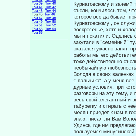
Курнатовскому и зачем? 
Том 39
Том 40
Том 41
Том 42
съели, кончилось тем, чт
Том 43
Том 44
Том 45
Том 46
которое всегда бывает пр
Том 47
Том 48
Том 49
Том 50
Курнатовскому , он служи
Том 51
Том 52
воскресенье, хотя и холод
Том 53
Том 54
Том 55
мы и покатили. Оделись с
закутали в "се­мейный" т
оказался ужасно занят, пр
работы мы его действител
тоже действительно съел
необычайную любезность 
Володя в своих валенках 
с пальчика", а у меня вс
дурные условия, при кот
разговоры на эту тему, и
весь свой элегантный и 
табуретку и стирать с не
месяц приедет к нам в гос
знаю, писал ли Вам Во­ло
Удинск, где им предлагаю
пользуемся минусинской б