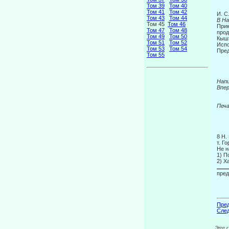
Том 39
Том 40
Том 41
Том 42
И. 
Том 43
Том 44
В На
Том 45
Том 46
Прик
Том 47
Том 48
прод
Том 49
Том 50
Кыш
Том 51
Том 52
Испо
Том 53
Том 54
Пред
Том 55
Напи
Впер
Печ
8 Н
т. Г
Не н
1) П
2) Х
пред
Пред
След
Этот 