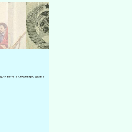
цо и велеть секретарю дать в