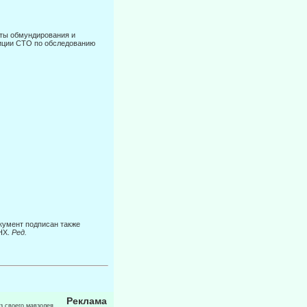
еты обмундирования и
иции СТО по обследованию
кумент подписан также
НХ.
Ред.
Реклама
из своего мавзолея