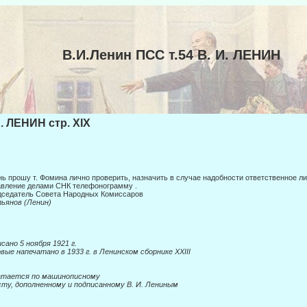
В.И.Ленин ПСС т.54 В. И. ЛЕНИН
И. ЛЕНИН стр. XIX
ь прошу т. Фомина лично проверить, назначить в случае надобности ответст­венное ли
вление делами СНК телефонограмму .
седатель Совета Народных Комиссаров
льянов (Ленин)
сано 5 ноября 1921 г.
вые напечатано в 1933 г. в Ленинском сборнике
XXIII
атается по машинописному
ту, дополненному и подписанному В. И. Лениным