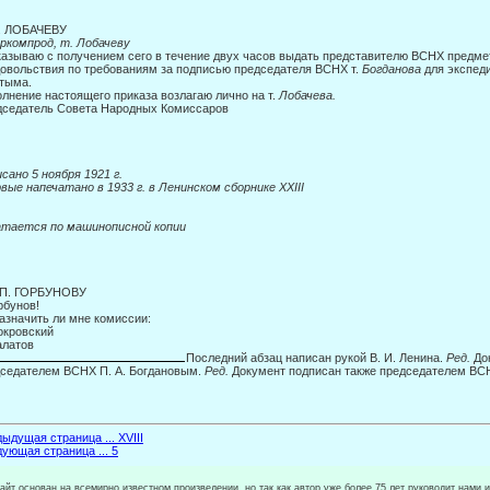
С. ЛОБАЧЕВУ
ркомпрод, т. Лобачеву
азываю с получением сего в течение двух часов выдать представителю ВСНХ предм
овольствия по требованиям за подписью председате­ля ВСНХ т.
Богданова
для экспед
тыма.
лнение настоящего приказа возлагаю лично на т.
Лобачева.
седатель Совета Народных Комиссаров
сано 5 ноября 1921 г.
вые напечатано в 1933 г. в Ленинском сборнике
XXIII
атается по машинописной
копии
. П. ГОРБУНОВУ
орбунов!
азначить ли мне комиссии:
окровский
алатов
Последний абзац написан рукой В. И. Ленина.
Ред.
До
седателем ВСНХ П. А. Богдановым.
Ред.
Документ подписан также председателем ВС
ыдущая страница ... XVIII
ующая страница ... 5
сайт основан на всемирно известном произведении, но так как автор уже более 75 лет руководит нами 