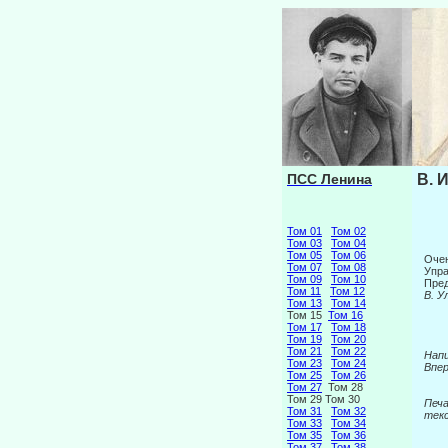
ПСС Ленина
В. 
Том 01
Том 02
Том 03
Том 04
Том 05
Том 06
Очен
Том 07
Том 08
Упра
Том 09
Том 10
Пред
Том 11
Том 12
В. У
Том 13
Том 14
Том 15
Том 16
Том 17
Том 18
Том 19
Том 20
Том 21
Том 22
Напи
Том 23
Том 24
Впер
Том 25
Том 26
Том 27
Том 28
Том 29 Том 30
Печ
Том 31
Том 32
текс
Том 33
Том 34
Том 35
Том 36
Том 37
Том 38