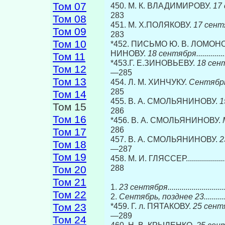
Том 07
450. М. К. ВЛАДИМИРОВУ.
17 се
283
Том 08
451. М. Х.ПОЛЯКОВУ.
17 сентября..
Том 09
283
Том 10
*452. ПИСЬМО Ю. В. ЛОМОН
НИНОВУ.
18 сентября......................
Том 11
*453.Г. Е.ЗИНОВЬЕВУ.
18 сентября
Том 12
—285
Том 13
454. Л. М. ХИНЧУКУ.
Сентябрь, не 
285
Том 14
455. В. А. СМОЛЬЯНИНОВУ.
19
Том 15
286
Том 16
*456. В. А. СМОЛЬЯНИНОВУ.
286
Том 17
457. В. А. СМОЛЬЯНИНОВУ.
23
Том 18
—287
Том 19
458. М. И. ГЛЯССЕР............................
288
Том 20
Том 21
1.
23 сентября...................................
Том 22
2.
Сентябрь, позднее 23.......................
Том 23
*459. Г. л. ПЯТАКОВУ.
25 сентября..
—289
Том 24