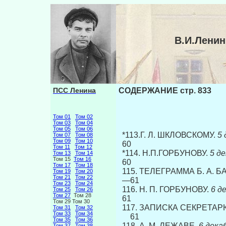
В.И.Лени
ПСС Ленина
СОДЕРЖАНИЕ стр. 833
Том 01
Том 02
Том 03
Том 04
Том 05
Том 06
*113.Г. Л. ШКЛОВСКОМУ.
5 д
Том 07
Том 08
Том 09
Том 10
60
Том 11
Том 12
*114. Н.П.ГОРБУНОВУ.
5 декаб
Том 13
Том 14
Том 15
Том 16
60
Том 17
Том 18
115. ТЕЛЕГРАММА Б. А. Б
Том 19
Том 20
Том 21
Том 22
—61
Том 23
Том 24
116. Н. П. ГОРБУНОВУ.
6 дека
Том 25
Том 26
Том 27
Том 28
61
Том 29 Том 30
117. ЗАПИСКА СЕКРЕТАР
Том 31
Том 32
Том 33
Том 34
61
Том 35
Том 36
118. А. М. ЛЕЖАВЕ.
6 декабря...
Том 37
Том 38