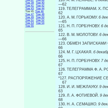
Том 39
Том 40
—62
Том 41
Том 42
119. ТЕЛЕГРАММАМ. X. П
Том 43
Том 44
Том 45
Том 46
62
Том 47
Том 48
120. А. М. ГОРЬКОМУ.
6 декабр
Том 49
Том 50
Том 51
Том 52
—65
Том 53
Том 54
121. Н. П. ГОРБУНОВУ.
6 дека
Том 55
65
122. В. М. МОЛОТОВУ.
6 декаб
—66
123. ОБМЕН ЗАПИСКАМИ 
66
124. М. Г. ЦХАКАЯ.
б декаб
66
125. Н. П. ГОРБУНОВУ.
7 дека
67
126. ТЕЛЕГРАММА Ф. А. 
67
*127. РАСПОРЯЖЕНИЕ С
67
128. И. И. МЕЖЛАУКУ.
9 декаб
63
129. Л. А. ФОТИЕВОЙ.
9 декаб
68
130. Н. А.
СЕМАШКО. 9 декабря........