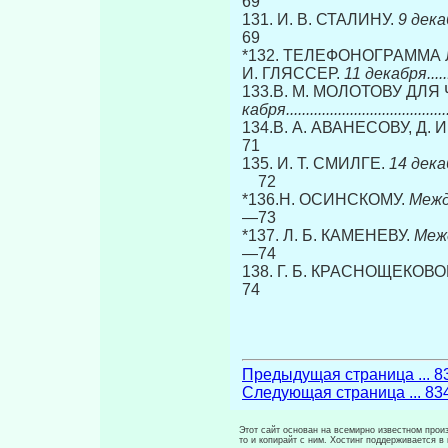
69
131. И. В. СТАЛИНУ.
9 декабря..
69
*132. ТЕЛЕФОНОГРАММА Л
И. ГЛЯССЕР.
11 декабря.............
133.В. М. МОЛОТОВУ ДЛ
кабря...........................................
134.В. А. АВАНЕСОВУ, Д. 
71
135. И. Т. СМИЛГЕ.
14 декабря ..
72
*136.Н. ОСИНСКОМУ.
Между 1
—73
*137. Л. Б. КАМЕНЕВУ.
Между 
—74
138. Г. Б. КРАСНОЩЕКОВ
74
Предыдущая страница ... 8
Следующая страница ... 83
Этот сайт основан на всемирно известном произ
то и копирайт с ним. Хостинг поддерживается 