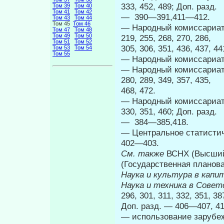
333, 452, 489; Доп. разд.
Том 39
Том 40
Том 41
Том 42
— 390—391,411—412.
Том 43
Том 44
Том 45
Том 46
— Народный комиссариат 
Том 47
Том 48
Том 49
Том 50
219, 255, 268, 270, 286,
Том 51
Том 52
305, 306, 351, 436, 437, 
Том 53
Том 54
Том 55
— Народный комиссариат 
— Народный комиссариат 
280, 289, 349, 357, 435,
468, 472.
— Народный комиссариат ю
330, 351, 460; Доп. разд.
— 384—385,418.
— Центральное статистич
402—403.
См. также
ВСНХ (Высший 
(Государственная планова
Наука и культура в кап
Наука и техника в Сове
296, 301, 311, 332, 351, 3
Доп. разд. — 406—407, 41
— использование зарубежн