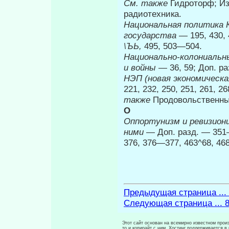
См. также
Гидроторф; Из
радиотехника.
Национальная политика 
государства
— 195, 430, 
\ЪЬ,
495, 503—504.
Национально-колониальн
и войны
— 36, 59; Доп. р
НЭП (новая экономическ
221, 232, 250, 251, 261, 26
также
Продовольственный
О
Оппортунизм и ревизиони
ними
— Доп. разд. — 351
376, 376—377, 463^68, 46
Предыдущая страница ...
Следующая страница ... 
Этот сайт основан на всемирно известном произ
то и копирайт с ним. Хостинг поддерживается 