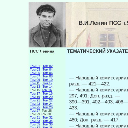
В.И.Ленин ПСС 
ПСС Ленина
ТЕМАТИЧЕСКИЙ УКАЗАТЕЛ
Том 01
Том 02
Том 03
Том 04
Том 05
Том 06
Том 07
Том 08
— Народный комиссариат 
Том 09
Том 10
разд. — 421—422.
Том 11
Том 12
Том 13
Том 14
— Народный комиссари
Том 15
Том 16
Том 17
Том 18
297, 491; Доп. разд. —
Том 19
Том 20
Том 21
Том 22
390—391, 402—403, 406— 
Том 23
Том 24
433.
Том 25
Том 26
Том 27
Том 28
— Народный комиссариат 
Том 29 Том 30
Том 31
Том 32
480; Доп. разд. — 417.
Том 33
Том 34
Том 35
Том 36
— Народный комиссариат 
Том 37
Том 38