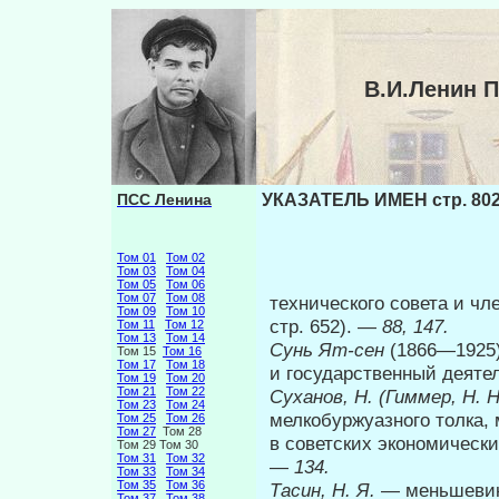
В.И.Ленин 
ПСС Ленина
УКАЗАТЕЛЬ ИМЕН стр. 80
Том 01
Том 02
Том 03
Том 04
Том 05
Том 06
Том 07
Том 08
технического совета и чл
Том 09
Том 10
стр. 652). —
88, 147.
Том 11
Том 12
Том 13
Том 14
Сунь Ят-сен
(1866—1925
Том 15
Том 16
Том 17
Том 18
и государственный деятел
Том 19
Том 20
Том 21
Том 22
Суханов, Н. (Гиммер, Н. 
Том 23
Том 24
мелкобуржуазного толка,
Том 25
Том 26
Том 27
Том 28
в советских экономических
Том 29 Том 30
Том 31
Том 32
—
134.
Том 33
Том 34
Том 35
Том 36
Тасин, Н. Я.
— меньшевик,
Том 37
Том 38