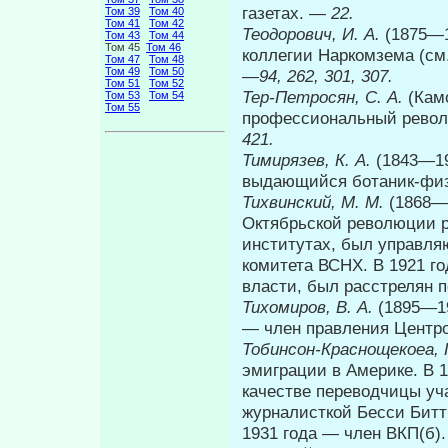
газетах. —
22.
Том 39
Том 40
Том 41
Том 42
Теодорович, И. А.
(1875—1
Том 43
Том 44
Том 45
Том 46
коллегии Наркомзема (см.
Том 47
Том 48
Том 49
Том 50
—94, 262, 301, 307.
Том 51
Том 52
Тер-Петросян, С. А.
(Кам
Том 53
Том 54
Том 55
профессиональный революц
421.
Тимирязев, К. А.
(1843—19
выдающийся ботаник-физи
Тихвинский, М. М.
(1868—
Октябрьской революции р
институтах, был управля
комитета ВСНХ. В 1921 го
власти, был расстрелян 
Тихомиров, В. А.
(1895—19
— член правления Центр
Тобинсон-Краснощекоеа, Г
эмиграции в Америке. В 1
качестве переводчицы уча
журналисткой Бесси Битти
1931 года — член ВКП(б)