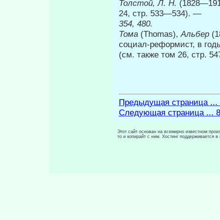
Толстой, Л. Н.
(1828—191
24, стр. 533—534). —
354, 480.
Тома
(Thomas),
Альбер
(
социал-реформист, в го­
(см. также том 26, стр. 5
Предыдущая страница ...
Следующая страница ... 
Этот сайт основан на всемирно известном произ
то и копирайт с ним. Хостинг поддерживается 