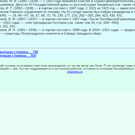
елев, М. И.
(1885—1939) — с 1903 года принимал участие в социал-демократическом 
шевиков. Депутат IV Государственной думы от русской курии Закавказья (см. также то
а, И. Т.
(1892—1938) — в партии состоял с 1907 года. С 1921 но 1923 год — заместит
льник Главного управления по топливу. На XI съезде партии был избран кандида­том в 
 649). —
19, 46—47, 56, 57, 68, 75, 79, 139, 177, 210, 282—283, 284, 423, 430, 431.
нов, В. М.
(1887—1937) — в партии состоял с 1907 года. После Октябрьской революц
—1922 годах — член президиума Госплана (см. также том 34, стр. 558—559).
, 251, 261.
нов, И. Н.
(1881—1936) — в партии состоял с 1899 года. В 1919—1921 годах — предсе
 — секретарь Петроградского комитета и Северо-Западного бюро
ыдущая страница ... 798
ующая страница ... 800
сайт основан на всемирно известном произведении, но так как автор уже более 75 лет руководит нами 
копирайт с ним. Хостинг поддерживается в постоянном рабочем состоянии источниками бесперебойного
industrika.ru
.