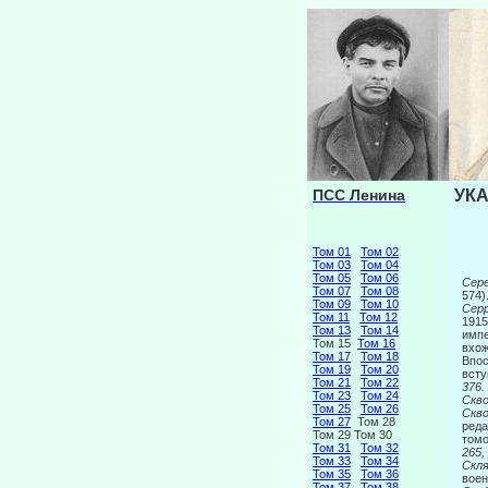
ПСС Ленина
УКА
Том 01
Том 02
Том 03
Том 04
Том 05
Том 06
Сере
Том 07
Том 08
574)
Том 09
Том 10
Сер
Том 11
Том 12
1915
Том 13
Том 14
импе
Том 15
Том 16
вхож
Том 17
Том 18
Впос
Том 19
Том 20
всту
Том 21
Том 22
376.
Том 23
Том 24
Скв
Том 25
Том 26
Скво
Том 27
Том 28
реда
Том 29 Том 30
томо
Том 31
Том 32
265,
Том 33
Том 34
Скля
Том 35
Том 36
воен
Том 37
Том 38