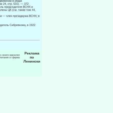
движении в рядах
м 24, стр. 531). —
372.
ель пред­седателя ВСНХ и
члены ЦК (см. также том 44,
ии — член президиума ВСНХ; в
датель Сибревкома, в 1922
Реклама
из своего мавзолея
по
 питания от фирмы
Ленински