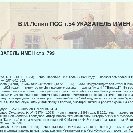
В.И.Ленин ПСС т.54 УКАЗАТЕЛЬ ИМЕН
ЗАТЕЛЬ ИМЕН стр. 799
да, С. П.
(1871—1933) — член партии с 1903 года. В 1921 году — нарком земледелия Р
. —
397, 401, 433.
рати
(Serrati),
Джачинто Менотти
(1872—1926) — один из руководителей Итальянской
—1923 годах — директор ее Центрального органа — газеты "Avanti!" ("Впе­ред!"). Во в
риалистической войны — интернационалист. После образования Комму­нистического 
дении Итальянской социалистической партии в Комин­терн, однако выступал против 
ледствии преодолел свои центристские ошибки и в 1924 году вместе с фракцией "тре
пил в Итальянскую коммуни­стическую партию, в которой активно работал до конца св
орцов
—
см.
Скворцов-Степанов, И. И.
рцов-Степанов, И. И.
(1870—1928) —член партии с 1896 года. В 1921 году — заместит
кционной коллегии Госиздата. Автор многих экономических, исторических и антирелиги
в "Капитала" и ряда других произведений К. Маркса и Ф. Энгельса (см. также том 45, с
 315— 316, 340.
нский, Э. М.
(1892—1925) — член партии с 1913 года. С 1918 по 1924 год — заместител
ным делам и заместитель председателя Реввоенсовета Республики (см. также том 45