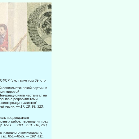
СФСР (см. также том 39, стр.
 социа­листической партии, в
ремя мировой
Интернационала настаивал на
разрыва с реформистами.
тьеинтернационалистов"
оей жизни. —
17, 18, 99, 323,
ель пред­седателя
­озных работ, переводчик трех
тр. 651). —
209—210, 218, 263,
ь народ­ного комиссара по
, стр. 651—652). —
162, 411.