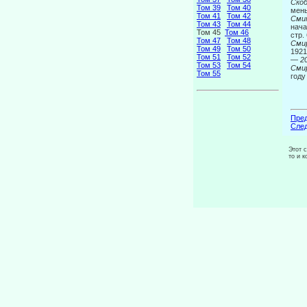
Скоб
Том 39
Том 40
мень
Том 41
Том 42
Смит
Том 43
Том 44
нача
Том 45
Том 46
стр.
Том 47
Том 48
Смир
Том 49
Том 50
1921
Том 51
Том 52
—
20
Том 53
Том 54
Смир
Том 55
году
Пред
След
Этот 
то и 