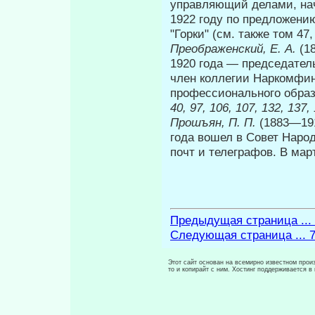
управляющий делами, нач
1922 году по предложени
"Горки" (см. также том 47,
Преображенский, Е. А.
(1
1920 года — предсе­дател
член коллегии Наркомфин
профессионального образо
40, 97, 106, 107, 132, 137,
Прошъян, П. П.
(1883—191
года вошел в Совет На­ро
почт и телеграфов. В мар
Предыдущая страница ...
Следующая страница ... 
Этот сайт основан на всемирно известном произ
то и копирайт с ним. Хостинг поддерживается 