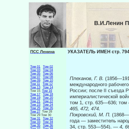
В.И.Ленин 
ПСС Ленина
УКАЗАТЕЛЬ ИМЕН стр. 79
Том 01
Том 02
Том 03
Том 04
Том 05
Том 06
Том 07
Том 08
Плеханов, Г. В.
(1856—191
Том 09
Том 10
международного рабочего
Том 11
Том 12
Том 13
Том 14
России; после II съезда
Том 15
Том 16
Том 17
Том 18
империалистической войн
Том 19
Том 20
Том 21
Том 22
том 1, стр. 635—636; том 
Том 23
Том 24
465, 472, 474.
Том 25
Том 26
Том 27
Том 28
Покровский, М. П.
(1868—1
Том 29 Том 30
Том 31
Том 32
года — заместитель на­р
Том 33
Том 34
Том 35
Том 36
34, стр. 553—554). —
4, 6
Том 37
Том 38