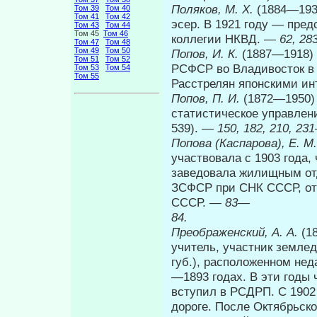
Поляков, М.
X.
(1884—193
Том 39
Том 40
Том 41
Том 42
эсер. В 1921 году — пред
Том 43
Том 44
Том 45
Том 46
коллегии НКВД. —
62, 283
Том 47
Том 48
Том 49
Том 50
Попов, И. К.
(1887—1918)
Том 51
Том 52
РСФСР во Владиво­сток в 
Том 53
Том 54
Том 55
Расстрелян японскими и
Попов, П. И.
(1872—1950) 
статистическое управ­лени
539). —
150, 182, 210, 23
Попова (Каспарова), Е. М
участвовала с 1903 года,
заведовала жилищным отд
ЗСФСР при СНК СССР, от
СССР. —
83
—
84.
Преображенский, А. А.
(1
учитель, участник земле
губ.), расположенном нед
—1893 годах. В эти годы 
вступил в РСДРП. С 1902
дороге. После Октябрьс