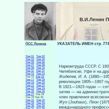
В.И.Ленин 
ПСС Ленина
УКАЗАТЕЛЬ ИМЕН стр. 77
Том 01
Том 02
Том 03
Том 04
Том 05
Том 06
Том 07
Том 08
Наркомтруда СССР. С 193
Том 09
Том 10
Челябинске, Уфе и на др
Том 11
Том 12
Том 13
Том 14
Жиделев, И. А.
(1880—195
Том 15
Том 16
Том 17
Том 18
революции 1905—1907 год
Том 19
Том 20
Том 21
Том 22
В 1921—1923 годах — сот
Том 23
Том 24
затем — на администрати
Том 25
Том 26
Том 27
Том 28
член правления всесоюз
Том 29 Том 30
Том 31
Том 32
Жуо
(Jouhaux),
Леон
(187
Том 33
Том 34
Том 35
Том 36
международного про­фесс
Том 37
Том 38