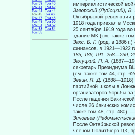
империалистической войн
Том 39
Том 40
Том 41
Том 42
Загорский (Лубоцкий), В.
Том 43
Том 44
Том 45
Том 46
Октябрьской революции р
Том 47
Том 48
Том 49
Том 50
1918 года приехал в Моск
Том 51
Том 52
25 сентября 1919 года в
Том 53
Том 54
Том 55
здание МК (см. также том
Закс, Б. Г.
(род. в 1886 г
финансов, в 1921—1922 
185, 186, 191, 258—259, 
Залуцкий, П. А.
(1887—193
секретарь Президиума ВЦ
(см. также том 44, стр. 6
Зевин, Я. Д.
(1888—1918)
партийной школы в Лонжю
организаторов борьбы за 
После падения Бакинской
числе 26 бакинских коми
также том 48, стр. 480). 
Зиновьев (Радомыслъский)
После Октябрьской револ
членом Политбюро ЦК, пр