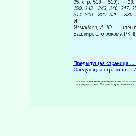
35, стр. 518— 519). —
13,
199, 242—243, 246, 247, 2
314, 319—320, 329— 330, 
И
Измайлов, А. Ю.
— член п
Башкирского обкома РКП(
Предыдущая страница ...
Следующая страница ... 
Этот сайт основан на всемирно известном произ
то и копирайт с ним. Хостинг поддерживается 