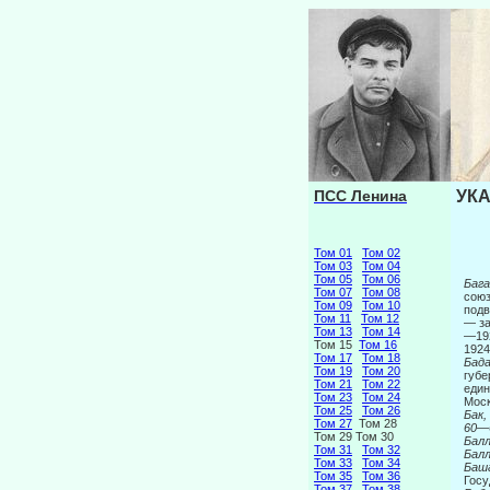
ПСС Ленина
УКА
Том 01
Том 02
Том 03
Том 04
Том 05
Том 06
Бага
Том 07
Том 08
союз
Том 09
Том 10
подв
Том 11
Том 12
— за
Том 13
Том 14
—192
Том 15
Том 16
1924
Том 17
Том 18
Бада
Том 19
Том 20
губе
Том 21
Том 22
един
Том 23
Том 24
Моск
Том 25
Том 26
Бак,
Том 27
Том 28
60
—
Том 29 Том 30
Балл
Том 31
Том 32
Бал
Том 33
Том 34
Баша
Том 35
Том 36
Госу
Том 37
Том 38