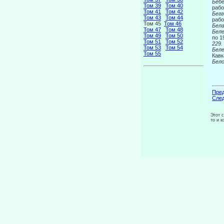
Беб
Том 39
Том 40
рабо
Том 41
Том 42
Бегг
Том 43
Том 44
рабо
Том 45
Том 46
Бел
Том 47
Том 48
Беле
Том 49
Том 50
по 1
Том 51
Том 52
229.
Том 53
Том 54
Беле
Том 55
Кавк
Бело
Пред
След
Этот 
то и 