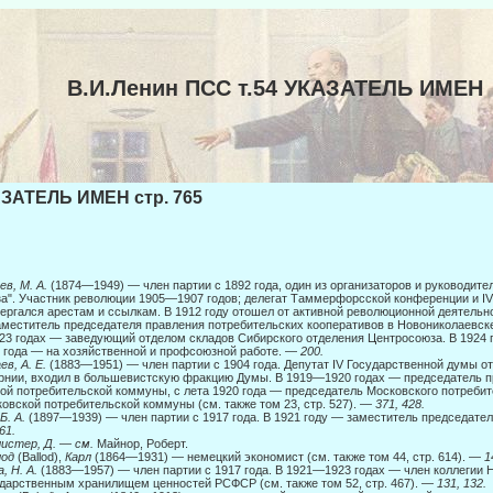
В.И.Ленин ПСС т.54 УКАЗАТЕЛЬ ИМЕН
ЗАТЕЛЬ ИМЕН стр. 765
ев, М. А.
(1874—1949) — член партии с 1892 года, один из организаторов и руководител
а". Участник революции 1905—1907 годов; делегат Таммерфорсской конферен­ции и I
ергался арестам и ссылкам. В 1912 году отошел от активной революционной деятельно
меститель председателя правления потреби­тельских кооперативов в Новониколаевске
3 годах — заведующий от­делом складов Сибирского отделения Центросоюза. В 1924 г
 года — на хозяйственной и профсоюзной работе. —
200.
ев, А. Е.
(1883—1951) — член партии с 1904 года. Депутат IV Государственной думы о
рнии, входил в большевистскую фракцию Думы. В 1919—1920 годах — председа­тель 
ой потребительской коммуны, с лета 1920 года — председатель Мос­ковского потреби
овской потребительской коммуны (см. также том 23, стр. 527).
— 371, 428.
 Б. А.
(1897—1939) — член партии с 1917 года. В 1921 году — заместитель председател
61.
истер, Д.
—
см.
Майнор, Роберт.
лод
(Ballod),
Карл
(1864—1931) — немецкий экономист (см. также том 44, стр. 614). —
1
, Н. А.
(1883—1957) — член партии с 1917 года. В 1921—1923 годах — член коллегии
дарственным хранилищем ценностей РСФСР (см. также том 52, стр. 467). —
131, 132.