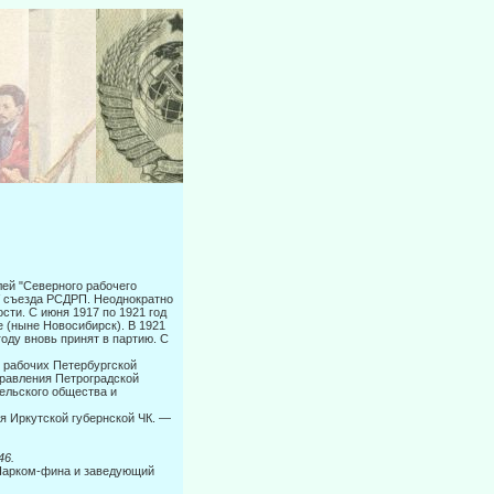
ей "Се­верного рабочего
V съезда РСДРП. Неоднократно
сти. С июня 1917 по 1921 год
 (ныне Новосибирск). В 1921
оду вновь принят в партию. С
т рабочих Петербургской
правления Петроградской
тельского общества и
я Иркут­ской губернской ЧК. —
46.
 Нарком-фина и заведующий