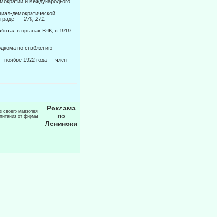
емократии и международного
оциал-демократической
ограде. —
270, 271.
ботал в органах ВЧК, с 1919
родкома по снабжению
 ноябре 1922 года — член
Реклама
из своего мавзолея
по
 питания от фирмы
Ленински