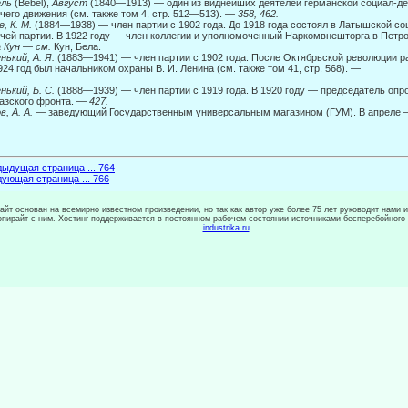
ель
(Bebel),
Август
(1840—1913) — один из виднейших деятелей германской социал-д
чего движения (см. также том 4, стр. 512—513). —
358, 462.
е, К. М.
(1884—1938) — член партии с 1902 года. До 1918 года состоял в Латышской с
чей партии. В 1922 году — член коллегии и уполномоченный Наркомвнешторга в Петр
а Кун
—
см.
Кун, Бела.
нький, А. Я.
(1883—1941) — член партии с 1902 года. После Октябрьской революции ра
924 год был начальником охраны В. И. Ленина (см. также том 41, стр. 568). —
нький, Б. С.
(1888—1939) — член партии с 1919 года. В 1920 году — председатель оп
азского фронта. —
427.
в, А. А.
— заведующий Государственным универсальным магазином (ГУМ). В апреле —
ыдущая страница ... 764
ующая страница ... 766
сайт основан на всемирно известном произведении, но так как автор уже более 75 лет руководит нами 
копирайт с ним. Хостинг поддерживается в постоянном рабочем состоянии источниками бесперебойного
industrika.ru
.