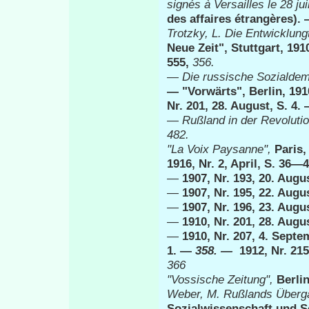
signés à Versailles le
28
ju
des affaires étrangères).
Trotzky, L.
Die Entwicklung
Neue Zeit", Stuttgart, 191
555,
356.
—
Die russische Sozialdem
— "Vorwärts", Berlin, 191
Nr. 201, 28. August, S. 4.
—
Rußland in der Revoluti
482.
"La
Voix Paysanne",
Paris,
1916, Nr. 2, April, S. 36—
—
1907, Nr. 193, 20. Augu
—
1907, Nr. 195, 22. Aug
—
1907, Nr. 196, 23. Aug
—
1910, Nr. 201, 28. Augu
—
1910, Nr. 207, 4. Septe
1. —
358.
—
1912, Nr. 21
366
"Vossische Zeitung",
Berlin
Weber, M. Rußlands Überga
Sozialwissenschaft und Soz