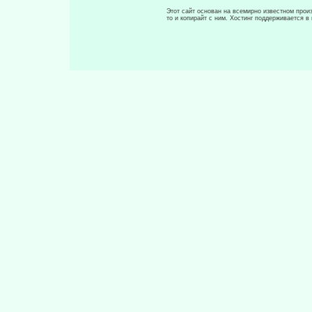
Этот сайт основан на всемирно известном произ
то и копирайт с ним. Хостинг поддерживается 