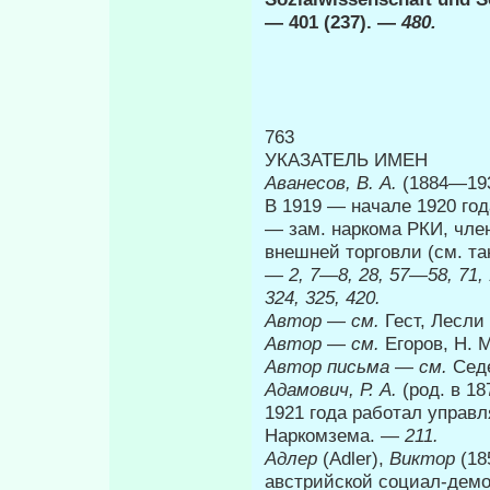
— 401 (237). —
480.
763
УКАЗАТЕЛЬ ИМЕН
Аванесов, В. А.
(1884—193
В 1919 — начале 1920 год
— зам. наркома РКИ, член
внешней торговли (см. так
— 2, 7—8, 28, 57—58, 71, 
324, 325, 420.
Автор
—
см.
Гест, Лесли
Автор
—
см.
Егоров, Η. Μ
Автор письма
—
см.
Седе
Адамович, Р. А.
(род. в 1
1921 года работал управ
Наркомзема. —
211.
Адлер
(Adler),
Виктор
(18
австрийской социал-демок