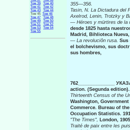
355—356.
Том 39
Том 40
Том 41
Том 42
Tasin,
N.
La
Dictadura del
P
Том 43
Том 44
Том 45
Том 46
Axelrod, Lenin, Trotzky
y
B
Том 47
Том 48
Том 49
Том 50
—
Héroes y
mürtires de
la
Том 51
Том 52
desde 1825 hasta nuestros
Том 53
Том 54
Том 55
Madrid, Bihlioteca Nueva
—
La revoluciôn rusa.
Sus 
el bolchevismo, sus doctr
sus hombres,
762______________ УК
action. (Segunda edition)
Thirteenth Census of the Un
Washington, Government p
Commerce. Bureau of th
Occupation Statistics. 19
"The Times",
London, 1905
Traité de paix entre les pui