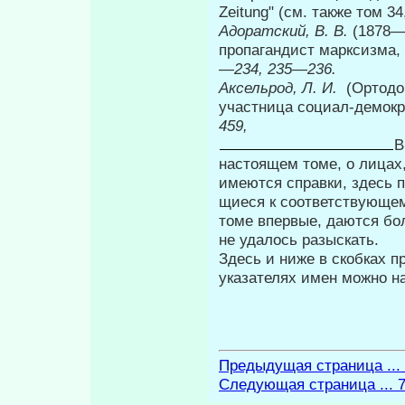
Zeitung" (см. также том 34
Адоратский, В. В.
(1878—
пропагандист марксизма, 
—234, 235—236.
Аксельрод, Л. И.
(Ортодо
участница социал-демокра
459,
В
настоящем томе, о лицах
имеются справки, здесь п
щиеся к соответствующем
томе впервые, даются бо
не удалось разыскать.
Здесь и ниже в скобках п
указателях имен мож­но н
Предыдущая страница ...
Следующая страница ... 