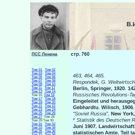
В.
ПСС Ленина
стр. 760
Том 01
Том 02
Том 03
Том 04
463, 464, 465.
Том 05
Том 06
Том 07
Том 08
Respondek,
G.
Weltwirtsch
Том 09
Том 10
Berlin, Springer, 1920. 14
Том 11
Том 12
Том 13
Том 14
Russisches Revolutions-T
Том 15
Том 16
Том 17
Том 18
Eingeleitet und herausge
Том 19
Том 20
Том 21
Том 22
Gebhardtu. Wilisch, 1906. 
Том 23
Том 24
"Soviet
Russia",
New York, 
Том 25
Том 26
Том 27
Том 28
*
Statistik des Deutschen 
Том 29 Том 30
Том 31
Том 32
Juni 1907. Landwirtschaft
Том 33
Том 34
Том 35
Том 36
statistischen Amte. Teil l
Том 37
Том 38