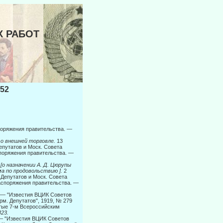
Х РАБОТ
52
аспоряжения правительства. —
о внешней тор­говле.
13
епутатов и Моск. Совета
аспоряжения правительства. —
о назначении А. Д. Цюрупы
а по продовольствию ].
2
 Депутатов и Моск. Совета
 распоряжения правительства. —
— "Известия ВЦИК Советов
рм. Депутатов", 1919, № 279
нятые 7-м Всероссийским
423.
— "Известия ВЦИК Советов