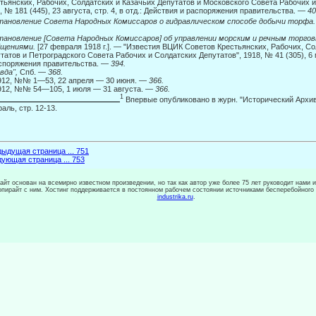
тьянских, Рабочих, Солдатских и Казачьих Депутатов и Московского Совета Ра­бочих 
, № 181 (445), 23 августа, стр. 4, в отд.: Действия и распо­ряжения правительства. —
40
ановление Совета Народных Комиссаров о гидравлическом способе добычи торфа
ановление [Совета Народных Комиссаров] об управлении морским и речным торг
бщениями.
[27 февраля 1918 г.]. — "Известия ВЦИК Советов Крестьянских, Рабочих, Со
татов и Петроградского Совета Рабочих и Солдатских Депутатов", 1918, № 41 (305), 6 ма
споряжения правительства. —
394.
вда",
Спб. —
368.
912, №№ 1—53, 22 апреля — 30 июня. —
366.
12, №№ 54—105, 1 июля — 31 августа. —
366.
1
Впервые опубликовано в журн. "Исторический Архив"
аль, стр. 12-13.
ыдущая страница ... 751
ующая страница ... 753
сайт основан на всемирно известном произведении, но так как автор уже более 75 лет руководит нами 
копирайт с ним. Хостинг поддерживается в постоянном рабочем состоянии источниками бесперебойного
industrika.ru
.