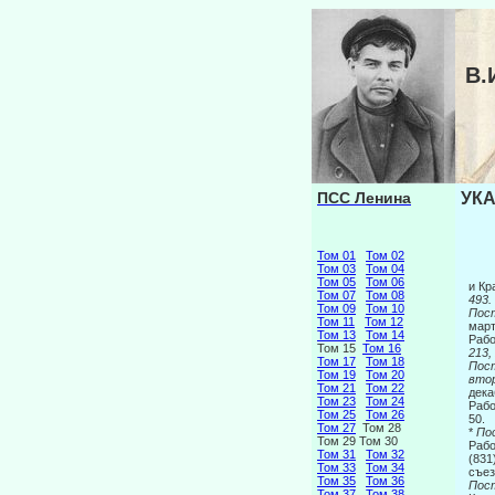
В.
ПСС Ленина
УКА
Том 01
Том 02
Том 03
Том 04
Том 05
Том 06
и Кр
Том 07
Том 08
493.
Том 09
Том 10
Пост
Том 11
Том 12
март
Том 13
Том 14
Рабо
Том 15
Том 16
213,
Том 17
Том 18
Пост
Том 19
Том 20
втор
Том 21
Том 22
дека
Том 23
Том 24
Рабо
Том 25
Том 26
50.
Том 27
Том 28
*
По
Том 29 Том 30
Рабо
Том 31
Том 32
(831
Том 33
Том 34
съез
Том 35
Том 36
Пост
Том 37
Том 38