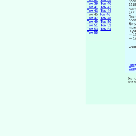
Крес
Том 39
Том 40
1918
Том 41
Том 42
Пост
Том 43
Том 44
187.
Том 45
Том 46
Пост
Том 47
Том 48
соо
Том 49
Том 50
Депу
Том 51
Том 52
и ра
Том 53
Том 54
"Пра
Том 55
— 1
— 19
февр
Пред
След
Этот 
то и 