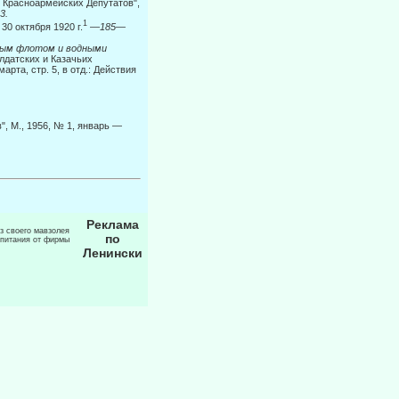
и Красноармейских Депутатов",
3.
1
.
30 октября 1920 г.
—
185—
овым флотом и водными
лдатских и Казачьих
рта, стр. 5, в отд.: Действия
, М., 1956, № 1, январь —
Реклама
из своего мавзолея
по
 питания от фирмы
Ленински