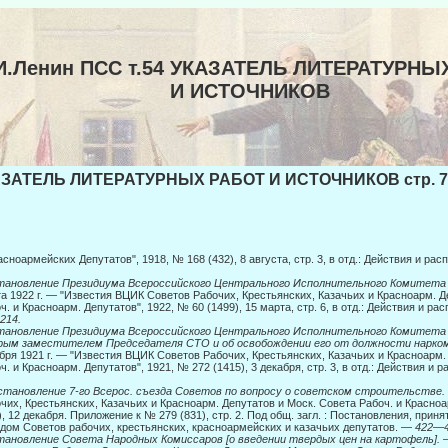
И.Ленин ПСС т.54 УКАЗАТЕЛЬ ЛИТЕРАТУРНЫ
И ИСТОЧНИКОВ
ЗАТЕЛЬ ЛИТЕРАТУРНЫХ РАБОТ И ИСТОЧНИКОВ стр. 7
асноармейских Депутатов", 1918, № 168 (432), 8 августа, стр. 3, в отд.: Действия и р
ановление Президиума Всероссийского Центрального Исполнительного Комитета 
а 1922 г. — "Известия ВЦИК Советов Рабочих, Крестьянских, Казачьих и Красноарм. Д
ч. и Красноарм. Депутатов", 1922, № 60 (1499), 15 марта, стр. 6, в отд.: Действия и р
 214.
ановление Президиума Всероссийского Центрального Исполнительного Комитета [
ым заместителем Председателя СТО и об освобождении его от должности нар­ком
бря 1921 г. — "Известия ВЦИК Советов Рабочих, Крестьянских, Казачьих и Красноарм.
ч. и Красноарм. Депутатов", 1921, № 272 (1415), 3 декабря, стр. 3, в отд.: Действия и
становление 7-го Всерос. съезда Советов по вопросу о советском строительстве.
чих, Крестьянских, Казачьих и Красноарм. Депутатов и Моск. Совета Рабоч. и Красноа
), 12 декабря. Приложение к № 279 (831), стр. 2. Под общ. загл. : Постановления, при
дом Советов рабочих, крестьянских, красно­армейских и казачьих депутатов. —
422
—
ановление Совета Народных Комиссаров [о введении твердых цен на картофель].