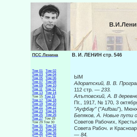
В.И.Лени
ПСС Ленина
В. И. ЛЕНИН стр. 546
Том 01
Том 02
Том 03
Том 04
ЫМ
Том 05
Том 06
Том 07
Том 08
Адоратский, В. В. Прогр
Том 09
Том 10
112 стр. —
233.
Том 11
Том 12
Том 13
Том 14
Алътовский, А. В деревн
Том 15
Том 16
Том 17
Том 18
Пг., 1917, № 170, 3 октяб­
Том 19
Том 20
Том 21
Том 22
"Ауфбау"
("Aufbau"), Мю
Том 23
Том 24
Беляков, А. Новые пути 
Том 25
Том 26
Том 27
Том 28
Советов Рабочих, Крестья
Том 29 Том 30
Том 31
Том 32
Совета Рабоч. и Красноарм
Том 33
Том 34
Том 35
Том 36
—
84.
Том 37
Том 38