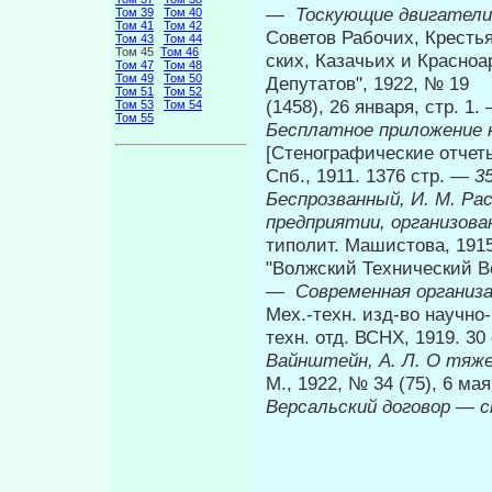
—
Тоскующие двигатели
Том 39
Том 40
Том 41
Том 42
Советов Рабочих, Крестья
Том 43
Том 44
Том 45
Том 46
ских, Казачьих и Красноа
Том 47
Том 48
Том 49
Том 50
Депутатов", 1922, № 19
Том 51
Том 52
(1458), 26 января, стр. 1
Том 53
Том 54
Том 55
Бесплатное приложение 
[Стенографические отчеты
Спб., 1911. 1376 стр. —
35
Беспрозванный, И. М. Ра
предприятии, организова
типолит. Машистова, 1915
"Волжский Технический Ве
—
Современная организа
Мех.-техн. изд-во научно-
техн. отд. ВСНХ, 1919. 3
Вайнштейн, А. Л. О тяж
М., 1922, № 34 (75), 6 ма
Версальский договор
—
с