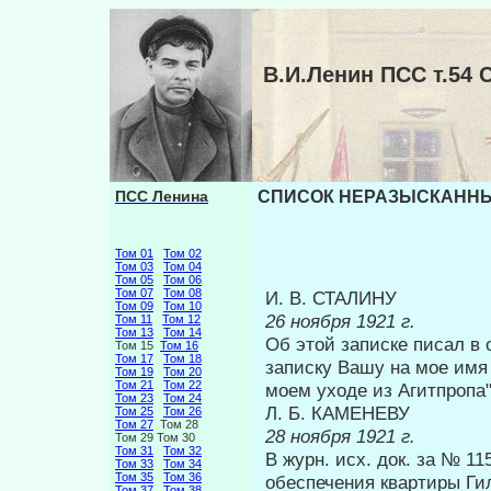
В.И.Ленин ПСС т.
ПСС Ленина
СПИСОК НЕРАЗЫСКАННЫХ 
Том 01
Том 02
Том 03
Том 04
Том 05
Том 06
Том 07
Том 08
И. В. СТАЛИНУ
Том 09
Том 10
26 ноября 1921 г.
Том 11
Том 12
Том 13
Том 14
Об этой записке писал в
Том 15
Том 16
Том 17
Том 18
записку Вашу на мое имя 
Том 19
Том 20
Том 21
Том 22
моем уходе из Агитпропа
Том 23
Том 24
Л. Б. КАМЕНЕВУ
Том 25
Том 26
Том 27
Том 28
28 ноября 1921 г.
Том 29 Том 30
Том 31
Том 32
В журн. исх. док. за № 11
Том 33
Том 34
Том 35
Том 36
обеспечения квартиры Ги
Том 37
Том 38