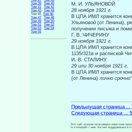
М. И. УЛЬЯНОВОЙ
Том 39
Том 40
Том 41
Том 42
28 ноября 1921 г.
Том 43
Том 44
Том 45
Том 46
В ЦПА ИМЛ хранится конве
Том 47
Том 48
Том 49
Том 50
Ульяновой
(от Лени­на), р
Том 51
Том 52
получении письма и помет
Том 53
Том 54
Том 55
Г. В. ЧИЧЕРИНУ
29 ноября 1921 г.
В ЦПА ИМЛ хранится конве
1135/321в и распиской Чи
И. В. СТАЛИНУ
29 или 30 ноября 1921 г.
В ЦПА ИМЛ хранится конв
(от Ленина)
лично срочно
Предыдущая страница ...
Следующая страница ... 
Этот сайт основан на всемирно известном произ
то и копирайт с ним. Хостинг поддерживается 