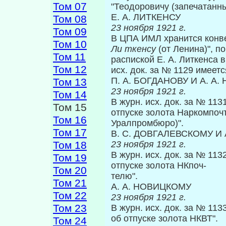
Том 07
"Теодоровичу (запечатанны
Е. А. ЛИТКЕНСУ
Том 08
23 ноября 1921 г.
Том 09
В ЦПА ИМЛ хранится конвер
Том 10
Ли ткенсу
(от Лени­на)", 
Том 11
распиской Е. А. Литкенса 
Том 12
исх. док. за № 1129 имеется
П. А. БОГДАНОВУ И А. А
Том 13
23 ноября 1921 г.
Том 14
В журн. исх. док. за № 113
Том 15
отпуске золота Наркомпоч
Том 16
Уралпромбюро)".
Том 17
В. С. ДОВГАЛЕВСКОМУ И
Том 18
23 ноября 1921 г.
В журн. исх. док. за № 11
Том 19
отпуске золота НКпоч-
Том 20
телю".
Том 21
А. А. НОВИЦКОМУ
Том 22
23 ноября 1921 г.
Том 23
В журн. исх. док. за № 11
об отпуске золота НКВТ".
Том 24