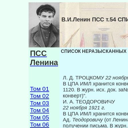
В.И.Ленин ПСС т.54 
ПСС
СПИСОК НЕРАЗЫСКАННЫХ ПИ
Ленина
Л. Д. ТРОЦКОМУ
22 ноября
В ЦПА ИМЛ хранится конвер
Том 01
1120. В журн. исх. док. за
Том 02
конверт)".
И. А. ТЕОДОРОВИЧУ
Том 03
22 ноября 1921 г.
Том 04
В ЦПА ИМЛ хранится конвер
Том 05
Ад.
Теодоровичу
(от Ленин
Том 06
получении письма. В журн. 