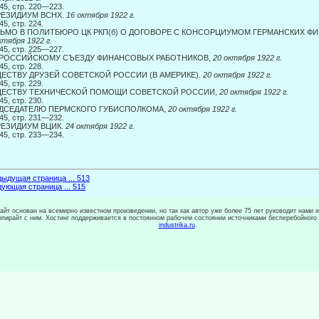
45, стр. 220—223.
РЕЗИДИУМ ВСНХ.
16 октября 1922 г.
45, стр. 224.
ЬМО В ПОЛИТБЮРО ЦК РКП(б) О ДОГОВОРЕ С КОНСОРЦИУМОМ ГЕРМАНСКИХ ФИ
ктября 1922 г.
45, стр. 225—227.
РОССИЙСКОМУ СЪЕЗДУ ФИНАНСОВЫХ РАБОТНИКОВ,
20 октября 1922 г.
45, стр. 228.
ЕСТВУ ДРУЗЕЙ СОВЕТСКОЙ РОССИИ (В АМЕРИКЕ).
20 октября 1922 г.
45, стр. 229.
ЕСТВУ ТЕХНИЧЕСКОЙ ПОМОЩИ СОВЕТСКОЙ РОССИИ,
20 октября 1922 г.
45, стр. 230.
ДСЕДАТЕЛЮ ПЕРМСКОГО ГУБИСПОЛКОМА,
20 октября 1922 г.
45, стр. 231—232.
РЕЗИДИУМ ВЦИК.
24 октября 1922 г.
45, стр. 233—234.
ыдущая страница ... 513
ующая страница ... 515
сайт основан на всемирно известном произведении, но так как автор уже более 75 лет руководит нами 
копирайт с ним. Хостинг поддерживается в постоянном рабочем состоянии источниками бесперебойного
industrika.ru
.