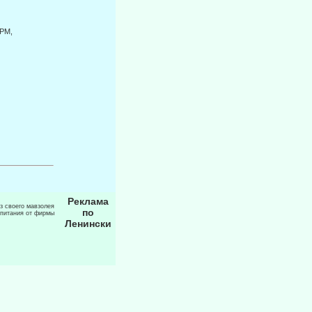
РМ,
Реклама
из своего мавзолея
по
 питания от фирмы
Ленински