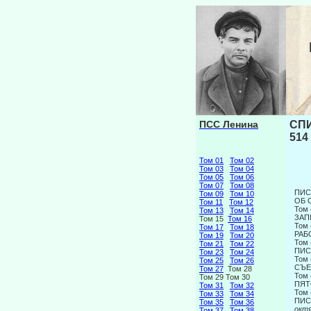
ПСС Ленина
СПИ
514
Том 01
Том 02
Том 03
Том 04
Том 05
Том 06
Том 07
Том 08
ПИС
Том 09
Том 10
ОБ 
Том 11
Том 12
Том 
Том 13
Том 14
ЗАП
Том 15
Том 16
Том 
Том 17
Том 18
РАБ
Том 19
Том 20
Том 
Том 21
Том 22
ПИС
Том 23
Том 24
Том 
Том 25
Том 26
СЪЕ
Том 27
Том 28
Том 
Том 29 Том 30
ПЯТ
Том 31
Том 32
Том 
Том 33
Том 34
ПИС
Том 35
Том 36
октя
Том 37
Том 38