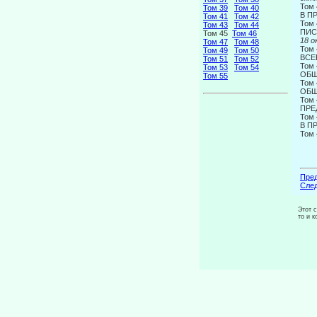
Том 
Том 39
Том 40
В П
Том 41
Том 42
Том 
Том 43
Том 44
ПИС
Том 45
Том 46
18 о
Том 47
Том 48
Том 
Том 49
Том 50
ВСЕ
Том 51
Том 52
Том 
Том 53
Том 54
ОБЩ
Том 55
Том 
ОБЩ
Том 
ПРЕ
Том 
В П
Том 
Пред
След
Этот 
то и 