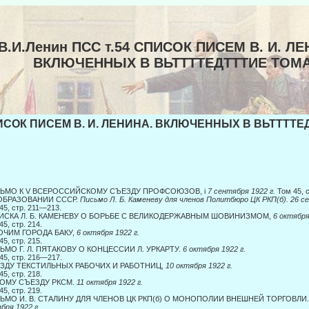
В.И.Ленин ПСС т.54 СПИСОК ПИСЕМ В. И. ЛЕ
ВКЛЮЧЕННЫХ В ВЬТТТТЕДТТТИЕ ТОМ
СОК ПИСЕМ В. И. ЛЕНИНА. ВКЛЮЧЕННЫХ В ВЬТТТТЕД
ЬМО К V ВСЕРОССИЙСКОМУ СЪЕЗДУ ПРОФСОЮЗОВ, i
7 сентября 1922 г.
Том 45, 
ОБРАЗОВАНИИ СССР.
Письмо Л. Б. Каменеву для членов Политбюро ЦК РКП(б). 26 се
45, стр. 211—213.
ИСКА Л. Б. КАМЕНЕВУ О БОРЬБЕ С ВЕЛИКОДЕРЖАВНЫМ ШОВИНИЗМОМ,
6 октября
45, стр. 214.
ОЧИМ ГОРОДА БАКУ,
6 октября 1922 г.
45, стр. 215.
ЬМО Г. Л. ПЯТАКОВУ О КОНЦЕССИИ Л. УРКАРТУ.
6 октября 1922 г.
45, стр. 216—217.
ЗДУ ТЕКСТИЛЬНЫХ РАБОЧИХ И РАБОТНИЦ,
10 октября 1922 г.
45, стр. 218.
ОМУ СЪЕЗДУ РКСМ.
11 октября 1922 г.
45, стр. 219.
ЬМО И. В. СТАЛИНУ ДЛЯ ЧЛЕНОВ ЦК РКП(б) О МОНОПОЛИИ ВНЕШНЕЙ ТОРГОВЛИ
бря 1922 г.