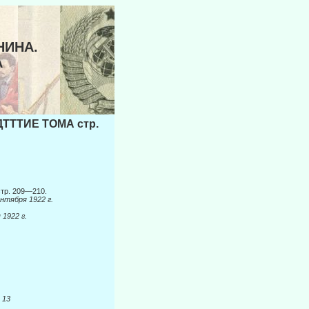
НИНА.
А
ТТТИЕ ТОМА стр.
стр. 209—210.
нтября 1922 г.
 1922 г.
.
13