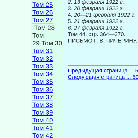
2.
13 февраля 1922 г.
Том 25
3.
20 февраля 1922 г.
Том 26
4.
20—21 февраля 1922 г.
Том 27
5.
21 февраля 1922 г.
Том 28
6.
27 февраля 1922 г.
Том 44, стр. 364—370.
Том
ПИСЬМО Г. В. ЧИЧЕРИНУ
29 Том 30
Том 31
Том 32
Том 33
Предыдущая страница ... 
Том 34
Следующая страница ... 5
Том 35
Том 36
Том 37
Том 38
Том 39
Том 40
Том 41
Том 42