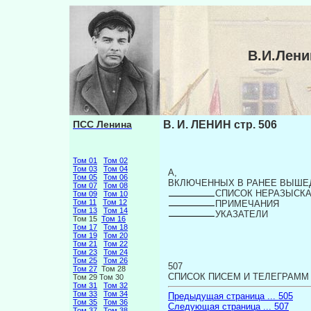
В.И.Лени
ПСС Ленина
В. И. ЛЕНИН стр. 506
Том 01
Том 02
Том 03
Том 04
А,
Том 05
Том 06
ВКЛЮЧЕННЫХ В РАНЕЕ ВЫШЕ
Том 07
Том 08
СПИСОК НЕРАЗЫСКА
Том 09
Том 10
Том 11
Том 12
ПРИМЕЧАНИЯ
Том 13
Том 14
УКАЗАТЕЛИ
Том 15
Том 16
Том 17
Том 18
Том 19
Том 20
Том 21
Том 22
Том 23
Том 24
Том 25
Том 26
507
Том 27
Том 28
СПИСОК ПИСЕМ И ТЕЛЕГРАММ
Том 29 Том 30
Том 31
Том 32
Том 33
Том 34
Предыдущая страница ... 505
Том 35
Том 36
Следующая страница ... 507
Том 37
Том 38