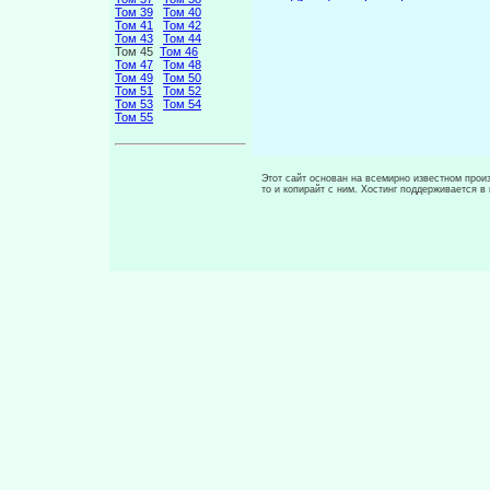
Том 39
Том 40
Том 41
Том 42
Том 43
Том 44
Том 45
Том 46
Том 47
Том 48
Том 49
Том 50
Том 51
Том 52
Том 53
Том 54
Том 55
Этот сайт основан на всемирно известном произ
то и копирайт с ним. Хостинг поддерживается 