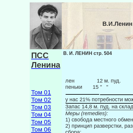
В.И.Ленин
ПСС
В. И. ЛЕНИН стр. 504
Ленина
лен 12 м. пуд.
пеньки 15 " "
Том 01
Том 02
у нас 21% потребности мо
Том 03
Запас 14,8 м. пуд. на скла
Меры (
remedies
):
Том 04
1) свобода местного обмена
Том 05
2) принцип разверстки, р
Том 06
сбора;