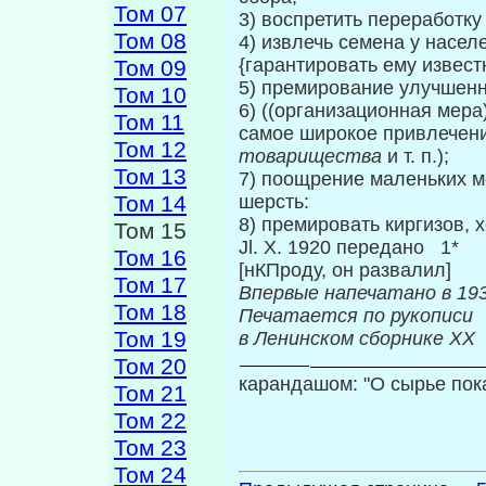
Том 07
3) воспретить переработку
Том 08
4) извлечь семена у насел
{гарантировать ему извест
Том 09
5) премирование улучшенн
Том 10
6) ((организационная мера
Том 11
самое широкое привлечени
Том 12
товарищества
и т. п.);
Том 13
7) поощрение маленьких м
Том 14
шерсть:
8) премировать киргизов, 
Том 15
Jl. X. 1920 передано 1*
Том 16
[нКПроду, он развалил]
Том 17
Впервые нап
Том 18
Печатается по рукописи
Том 19
в Ленинском сборнике
XX
Том 20
карандашом: "О сырье пока
Том 21
Том 22
Том 23
Том 24