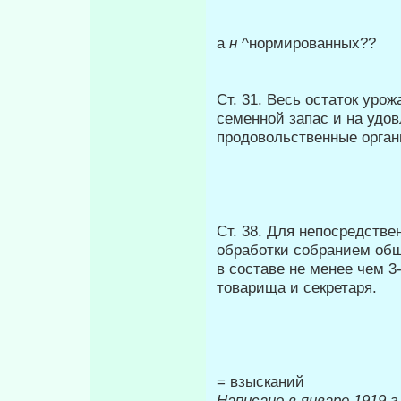
а
н
^нормированных??
Ст. 31. Весь остаток уро
семенной запас и на удов
продовольственные орган
Ст. 38. Для непосредстве
обработки собранием общ
в составе не менее чем 3
товарища и секретаря.
= взысканий
Написано в январе 1919 г