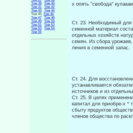
х опять "свобода" кулака
Том 39
Том 40
Том 41
Том 42
Том 43
Том 44
Том 45
Том 46
Том 47
Том 48
Том 49
Том 50
Ст. 23. Необходимый дл
Том 51
Том 52
семенной материал соста
Том 53
Том 54
Том 55
отдельных хозяйств нату
семян. Из сбора урожаев,
ления в семенной запас.
Ст. 24. Для восстановле
устанавливается обязате
источников и из отдельны
Ст. 25. В целях примене
капитал для приобре-х * 
сбыту продуктов обществе
членов общества по раскл