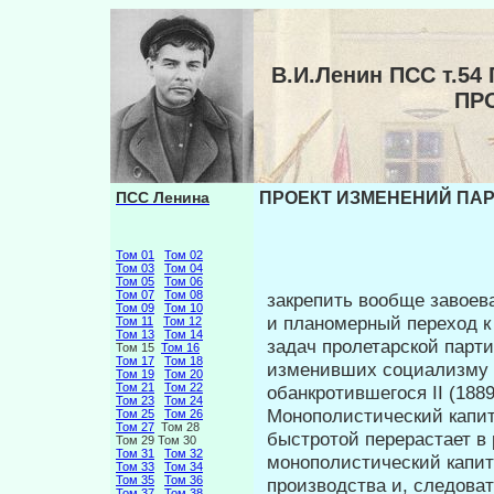
В.И.Ленин ПСС т.
ПР
ПСС Ленина
ПРОЕКТ ИЗМЕНЕНИЙ ПАР
Том 01
Том 02
Том 03
Том 04
Том 05
Том 06
Том 07
Том 08
закрепить вообще завоев
Том 09
Том 10
и плано­мерный переход 
Том 11
Том 12
Том 13
Том 14
задач пролетар­ской парт
Том 15
Том 16
Том 17
Том 18
изменивших социализму в
Том 19
Том 20
Том 21
Том 22
обанкротившегося II (18
Том 23
Том 24
Монополистический капит
Том 25
Том 26
Том 27
Том 28
быстротой перерастает в 
Том 29 Том 30
Том 31
Том 32
монополистический капит
Том 33
Том 34
Том 35
Том 36
производства и, следоват
Том 37
Том 38