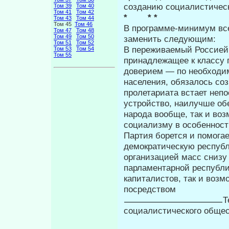
созданию социалистическ
Том 39
Том 40
Том 41
Том 42
* * *
Том 43
Том 44
Том 45
Том 46
В программе-минимум все 
Том 47
Том 48
Том 49
Том 50
заменить следующим:
Том 51
Том 52
В переживаемый Россией 
Том 53
Том 54
Том 55
принадлежащее к классу 
доверием — по необходи
населения, обязалось соз
пролетариата встает неп
устройство, наилучше об
народа вообще, так и воз
социализму в особенност
Партия борется и помога
демократиче­скую респуб
организацией масс снизу
парламентарной республик
капиталистов, так и возм
посредством
Т
социалистического общес