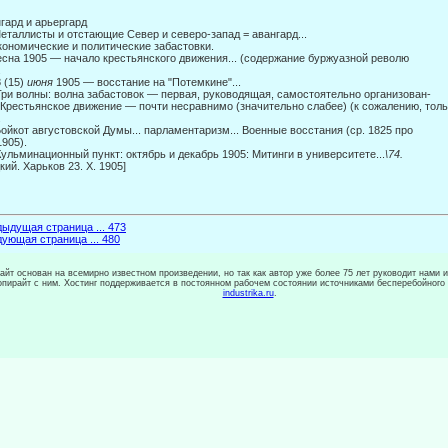
гард и арьергард
еталлисты и отстающие Север и северо-запад = авангард...
кономические и политические забастовки.
есна 1905 — начало крестьянского движения... (содержание буржуазной револю­
.
8 (15)
июня
1905 — восстание на "Потемкине"...
Три волны: волна забастовок — первая, руководящая, самостоятельно организован-
 Крестьянское движение — почти несравнимо (значительно слабее) (к сожалению, тольк
.
Бойкот августовской Думы... парламентаризм... Военные восстания (ср. 1825 про­
1905).
Кульминационный пункт: октябрь и декабрь 1905: Митинги в университете...
\74.
кий. Харьков 23. X. 1905]
ыдущая страница ... 473
ующая страница ... 480
сайт основан на всемирно известном произведении, но так как автор уже более 75 лет руководит нами 
копирайт с ним. Хостинг поддерживается в постоянном рабочем состоянии источниками бесперебойного
industrika.ru
.