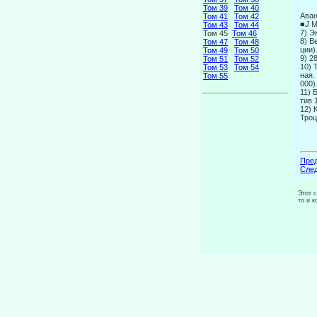
Том 39
Том 40
Аван
Том 41
Том 42
■
J
М
Том 43
Том 44
7) Э
Том 45
Том 46
8) В
Том 47
Том 48
ции)
Том 49
Том 50
9) 2
Том 51
Том 52
10) 
Том 53
Том 54
ная.
Том 55
000)
11) 
тив 
12) 
Троц
Пред
След
Этот 
то и 