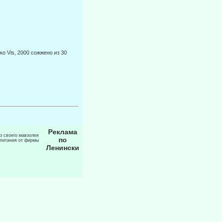
о Vis, 2000 сожжено из 30
Реклама
из своего мавзолея
по
 питания от фирмы
Ленински