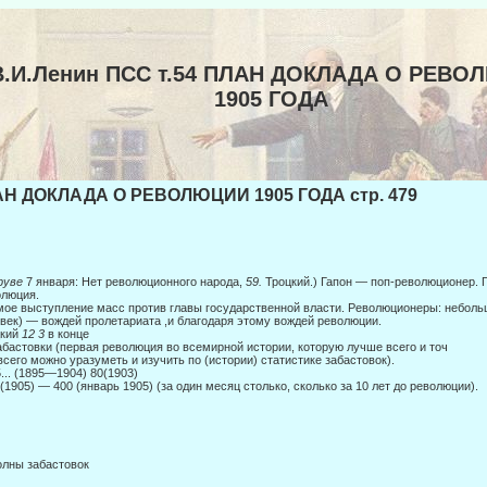
В.И.Ленин ПСС т.54 ПЛАН ДОКЛАДА О РЕВ
1905 ГОДА
Н ДОКЛАДА О РЕВОЛЮЦИИ 1905 ГОДА стр. 479
руве
7 января: Нет революционного народа,
59.
Троцкий.) Гапон — поп-революционер.
люция.
ое выступление масс против главы государственной власти. Революционеры: небольш
век) — вождей пролетариата ,и благодаря этому вождей революции.
цкий
12 3
в конце
абастовки (первая революция во всемирной истории, которую лучше всего и точ­
всего можно уразуметь и изучить по (истории) статистике забастовок).
5... (1895—1904) 80(1903)
(1905) — 400 (январь 1905) (за один месяц столько, сколько за 10 лет до революции).
олны забастовок