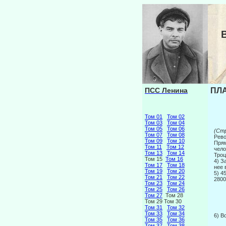
ПСС Ленина
ПЛА
Том 01
Том 02
Том 03
Том 04
Том 05
Том 06
(Ст
Том 07
Том 08
Рево
Том 09
Том 10
Прям
Том 11
Том 12
чело
Том 13
Том 14
Тро
Том 15
Том 16
4) З
Том 17
Том 18
нее 
Том 19
Том 20
5) 4
Том 21
Том 22
2800
Том 23
Том 24
Том 25
Том 26
Том 27
Том 28
Том 29 Том 30
Том 31
Том 32
Том 33
Том 34
6) В
Том 35
Том 36
Том 37
Том 38