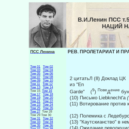
В.И.Ленин ПСС т
НАЦИЙ 
ПСС Ленина
РЕВ. ПРОЛЕТАРИАТ И ПР
Том 01
Том 02
Том 03
Том 04
Том 05
Том 06
Том 07
Том 08
2 цитатьЛ (8) Доклад ЦК
Том 09
Том 10
из "En
Том 11
Том 12
Том 13
Том 14
9
Пове
ение
Garde" (
)
Д
бун
Том 15
Том 16
Том 17
Том 18
(10) Письмо Liebknecht'a
Том 19
Том 20
Том 21
Том 22
(11) Вотирование против 
Том 23
Том 24
Том 25
Том 26
Том 27
Том 28
(12) Полемика с Ледебур
Том 29 Том 30
Том 31
Том 32
(13) "Каутскианство" в н
Том 33
Том 34
Том 35
Том 36
(14) Ожидание революци
Том 37
Том 38