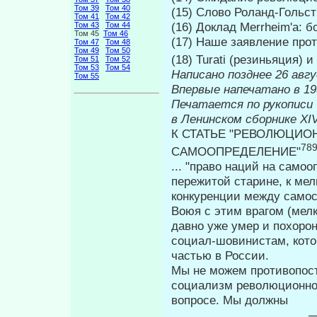
Том 39
Том 40
(15) Слово Роланд-Гольст 
Том 41
Том 42
(16) Доклад Merrheim'a: 
Том 43
Том 44
Том 45
Том 46
(17) Наше заявление про
Том 47
Том 48
Том 49
Том 50
(18) Turati (резиньяция) и
Том 51
Том 52
Том 53
Том 54
Написано позднее 26 авгу
Том 55
Впервые н
Печатается по рукописи
в Ленинском сборнике
XI
К СТАТЬЕ "РЕВОЛЮЦИО
78
САМООПРЕДЕЛЕНИЕ"
... "право наций на само
пережитой старине, к ме
конкуренции между са­мо
Воюя с этим врагом (мел
давно уже умер и похорон
социал-шовинистам, кото
частью в России.
Мы не можем противопос
социализм революционно
вопросе. Мы должны