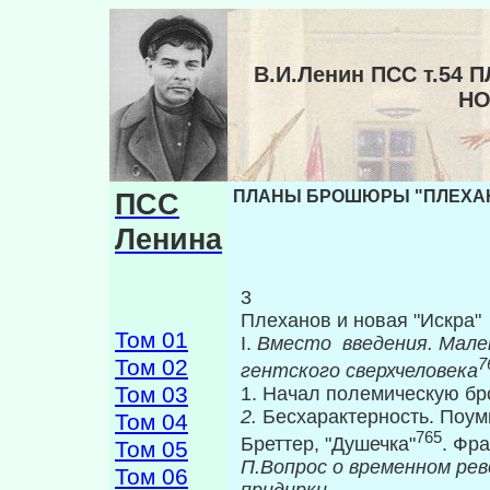
В.И.Ленин ПСС т.5
НО
ПСС
ПЛАНЫ БРОШЮРЫ "ПЛЕХАНОВ
Ленина
3
Плеханов и новая "Искра"
Том 01
I.
Вместо введения. Мале
Том 02
7
гентского сверхчеловека
Том 03
1. Начал полемическую бр
2.
Бесхарактерность. Поум
Том 04
765
Бреттер, "Душечка"
. Фр
Том 05
П.Вопрос о временном ре
Том 06