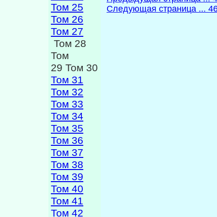
Том 25
Следующая страница ... 4
Том 26
Том 27
Том 28
Том
29 Том 30
Том 31
Том 32
Том 33
Том 34
Том 35
Том 36
Том 37
Том 38
Том 39
Том 40
Том 41
Том 42