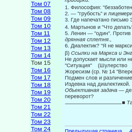
придирки.
Том 07
1. Философия: "беззаботен
Том 08
2. — "грубость" и лицемери
Том 09
3. Где напечатано письмо 
Том 10
4. Мартынов и "Что делать?
Том 11
5. Ленин — "один". Против
дрянная сплетня.,
Том 12
6. Диалектик? "Я не маркси
Том 13
β)
Ссылки на Маркса и Эн
Том 14
Не допускает мысли или не
Том 15
"Ситуация" (Шулерство ).
Том 16
Жоресизм (ср. № 14 "Впере
Том 17
Подмен слов и различение
Издевка над диалектикой.
Том 18
Объективная задача
— де
Том 19
переворот?
Том 20
■
Та
Том 21
Том 22
Том 23
Том 24
Предыдущая страница ... 