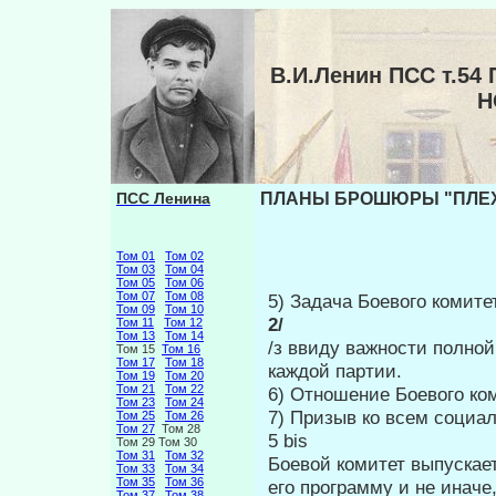
В.И.Ленин ПСС т.
Н
ПСС Ленина
ПЛАНЫ БРОШЮРЫ "ПЛЕХАН
Том 01
Том 02
Том 03
Том 04
Том 05
Том 06
Том 07
Том 08
5) Задача Боевого комите
Том 09
Том 10
2/
Том 11
Том 12
Том 13
Том 14
/з ввиду важности полно
Том 15
Том 16
Том 17
Том 18
каждой партии.
Том 19
Том 20
Том 21
Том 22
6) Отношение Боевого ком
Том 23
Том 24
7) Призыв ко всем социа
Том 25
Том 26
Том 27
Том 28
5 bis
Том 29 Том 30
Том 31
Том 32
Боевой комитет выпускае
Том 33
Том 34
Том 35
Том 36
его программу и не иначе
Том 37
Том 38