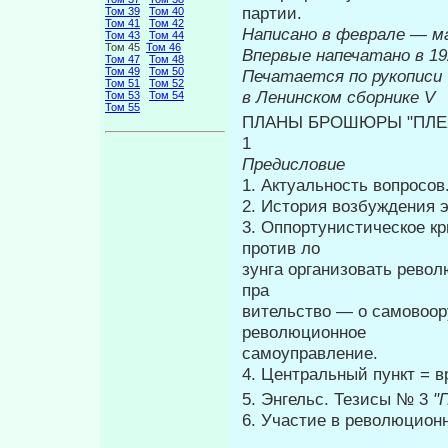
партии.
Том 39
Том 40
Том 41
Том 42
Написано в феврале
—
м
Том 43
Том 44
Том 45
Том 46
Впервые н
Том 47
Том 48
Том 49
Том 50
Печатается по рукописи
Том 51
Том 52
в Ленинском сборнике
V
Том 53
Том 54
Том 55
ПЛАНЫ БРОШЮРЫ "ПЛЕХ
1
Предисловие
1. Актуальность вопросов
2. История возбуждения э
3. Оппортунистическое к
против ло­
зунга организовать рево
пра­
вительство — о самовоор
революционное
самоуправление.
4. Центральный пункт = 
5. Энгельс. Тезисы № 3
"
6. Участие в революцион