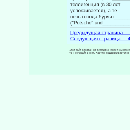
теллигенция (в 30 лет
успокаивается), а те-
перь города бурлят______
("Putsche" und__________
Предыдущая страница ...
Следующая страница ... 
Этот сайт основан на всемирно известном произ
то и копирайт с ним. Хостинг поддерживается 