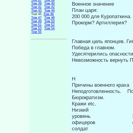
Военное значение
Том 39
Том 40
Том 41
Том 42
План царя:
Том 43
Том 44
Том 45
Том 46
200 000 для Куропаткина.
Том 47
Том 48
Том 49
Том 50
Прокорм? Артиллерия?
Том 51
Том 52
Том 53
Том 54
Том 55
Главная цель японцев. Ги
Победа в главном.
Удесятерились опасности
Невозможность вернуть П
Η
Причины военного краха
Неподготовленность. По
Бюрократизм.
Кражи etc.
Низкий
уровень Эки
офицеров фл
солдат