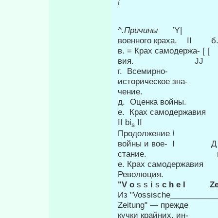
{
^.Причины
Ύ| енн
военного краха. II б. и
в. = Крах самодержа- [
вия. JJ полит
г. Всемирно
историческое зна- 
чение. разби
д. Оценка вой
е. Крах самодержа
II bi
II историчес
s
Продолжение
войны и вое- I Д·
стание. во
е. Крах самодержавия
Революция.
"V о
s s
i
s
с h e I Z
Из "Vossische__________
Zeitung" — прежде ро
кучки крайних, ин-______