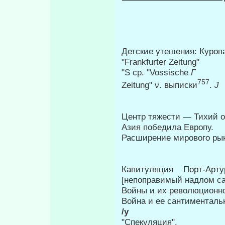
Детские утешения: Куропа
"Frankfurter Zeitung"
"S ср. "Vossische
Г
757
Zeitung" ν. выписки
.
J
Центр тяжести — Тихий о
Азия победила Европу.
Расширение мирового рын
Капитуляция Порт-Артур
[непоправимый надлом са
Войны и их революционно
Война и ее сантиментальн
/у
"Спекуляция".