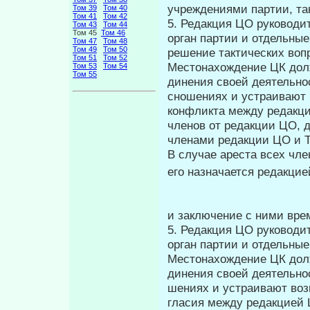
учреждениями партии, так
Том 39
Том 40
Том 41
Том 42
5. Редакция ЦО руководи
Том 43
Том 44
Том 45
Том 46
орган партии и отдельные
Том 47
Том 48
Том 49
Том 50
решение тактических воп
Том 51
Том 52
Местонахождение ЦК долж
Том 53
Том 54
Том 55
динения своей деятельно
сно­шениях и устраивают
кон­фликта между редакц
членов от редакции ЦО, д
членами ре­дакции ЦО и 
В случае ареста всех чле
его на­значается редакц
и заключение с ними врем
5. Редакция ЦО руководи
орган партии и отдельны
Местонахождение ЦК долж
динения своей деятельно
шениях и устраивают воз
гласия между редакцией 