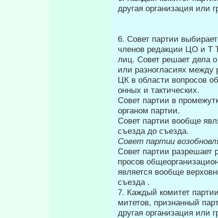
другая организация или г
6. Совет партии выбирае
членов редакции ЦО и Τ 
лиц. Совет решает дела о
или разногласиях между 
ЦК в области вопросов о
онных и тактических.
Совет партии в промежут
органом партии.
Совет партии вообще явл
съезда до съезда.
Совет партии возобновля
Совет партии разрешает 
просов общеорганизационн
явля­ется вообще верхов
съезда .
7. Каждый комитет партии,
митетов, признанный парт
другая организация или г