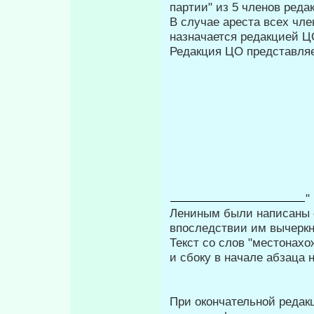
партии" из 5 членов реда
В случае ареста всех чле
назна­чается редакцией Ц
Редакция ЦО представляе
"
Лениным были написаны с
впоследствии им вы­черк
Текст со слов "местонахо
и сбоку в начале абзаца 
При окончательной редакц